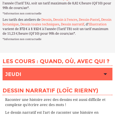
l’année (Tarif TA), soit un tarif maximum de 8,82 €/heure (QF10) pour
99h de cours/an*.
*Information non contractuelle
Les tarifs des ateliers de
Dessin
,
Dessin à l’encre
,
Dessin-Pastel
,
Dessin
botanique
,
Dessin toutes techniques
,
Dessin narratif
, d’
Illustration
varient de
372 €
à
1 112 €
à l’année (Tarif TB) soit un tarif maximum
de 11,23 €/heure (QF10) pour 99h de cours/an*.
*Information non contractuelle
LES COURS : QUAND, OÙ, AVEC QUI ?
JEUDI
HEURE
16h00 - 19h00
DESSIN NARRATIF (LOÏC RIERNY)
LIEU
VAUGIRARD (Paris 6ème)
INTERVENANT (E)
RIERNY Loïc
Raconter une histoire avec des dessins est aussi difficile et
PLACES DISPONIBLES
4
complexe qu'écrire avec des mots !
Le dessin narratif est l'art de raconter une histoire en