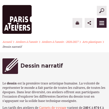
>
>
>
>
PARIS ATELIERS
Accueil
Ateliers à l’année
Ateliers à l’année : 2026-2027
Arts plastiques
Dessin narratif
ACTUALITÉS
ATELIERS À L’ANNÉE
Dessin narratif
STAGES PONCTUELS
Le
dessin
est la première trace artistique humaine. La volonté de
INFOS PRATIQUES
représenter le monde a fait partie de toutes les cultures, de toutes les
époques. Dans leur diversité, ces ateliers offrent aux participants
l’occasion d’explorer les différentes facettes du dessin tout en
S’INSCRIRE
s’appuyant sur la solide base technique enseignée.
Les tarifs des ateliers de
Carnets de voyage
varient de
240 €
à
874 €
à