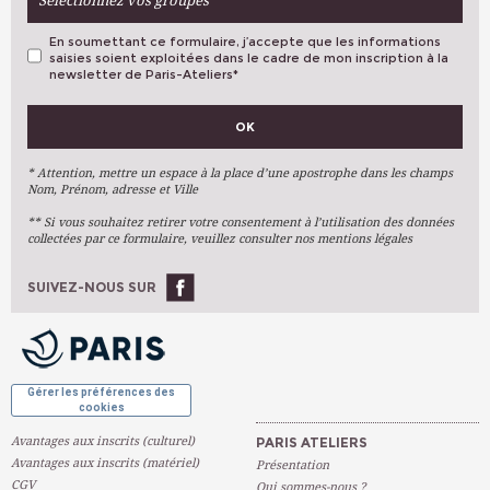
Sélectionnez vos groupes
En soumettant ce formulaire, j’accepte que les informations
saisies soient exploitées dans le cadre de mon inscription à la
newsletter de Paris-Ateliers
*
VOS PRÉFÉRENCES
OK
Métiers D'art
Arts Plastiques
* Attention, mettre un espace à la place d’une apostrophe dans les champs
Nom, Prénom, adresse et Ville
Arts Du Texte
** Si vous souhaitez retirer votre consentement à l’utilisation des données
Arts Numériques
collectées par ce formulaire, veuillez consulter nos mentions légales
Stages Ponctuels
Ateliers À L'année
SUIVEZ-NOUS SUR
OK
Gérer les préférences des
cookies
Avantages aux inscrits (culturel)
PARIS ATELIERS
Avantages aux inscrits (matériel)
Présentation
CGV
Qui sommes-nous ?