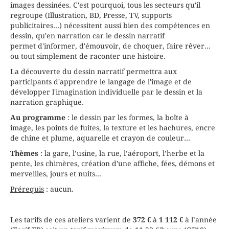
HEURE
19h30 - 22h30
images dessinées. C'est pourquoi, tous les secteurs qu'il
LIEU
VAUGIRARD (Paris 6ème)
regroupe (Illustration, BD, Presse, TV, supports
INTERVENANT (E)
RIERNY Loïc
publicitaires...) nécessitent aussi bien des compétences en
PLACES DISPONIBLES
Complet
dessin, qu'en narration car le dessin narratif
permet d'informer, d'émouvoir, de choquer, faire rêver...
ou tout simplement de raconter une histoire.
La découverte du dessin narratif permettra aux
participants d'apprendre le langage de l'image et de
développer l'imagination individuelle par le dessin et la
narration graphique.
Au programme
: le dessin par les formes, la boîte à
image, les points de fuites, la texture et les hachures, encre
de chine et plume, aquarelle et crayon de couleur...
Thèmes
: la gare, l’usine, la rue, l’aéroport, l’herbe et la
pente, les chimères, création d'une affiche, fées, démons et
merveilles, jours et nuits...
Prérequis
: aucun.
Les tarifs de ces ateliers varient de
372 €
à
1 112 €
à l’année