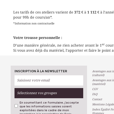
Les tarifs de ces ateliers varient de
372 €
à
1 112 €
à l’anné
pour 99h de cours/an*.
*Information non contractuelle
Votre trousse personnelle :
er
D’une manière générale, ne rien acheter avant le 1
cour
Si vous avez déjà du matériel, l’apporter et faire le point av
INSCRIPTION À LA NEWSLETTER
Avantages aux in
(culturel)
Avantages aux in
(matériel)
CGV
Sélectionnez vos groupes
FAQ
Contact
En soumettant ce formulaire, j’accepte
Mentions Légale
que les informations saisies soient
Index Égalité F
exploitées dans le cadre de mon
Hommes