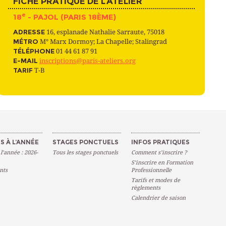
FICHE PRATIQUE DE L’ATELIER
e
18
- PAJOL (PARIS 18ÈME)
ADRESSE
16, esplanade Nathalie Sarraute, 75018
MÉTRO
M° Marx Dormoy; La Chapelle; Stalingrad
TÉLÉPHONE
01 44 61 87 91
E-MAIL
inscriptions@paris-ateliers.org
TARIF
T-B
S À L’ANNÉE
STAGES PONCTUELS
INFOS PRATIQUES
 l’année : 2026-
Tous les stages ponctuels
Comment s’inscrire ?
S’inscrire en Formation
nts
Professionnelle
Tarifs et modes de
règlements
Calendrier de saison