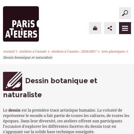
>
>
>
>
PARIS ATELIERS
Accueil
Ateliers à l’année
Ateliers à l’année : 2026-2027
Arts plastiques
Dessin botanique et naturaliste
ACTUALITÉS
ATELIERS À L’ANNÉE
Dessin botanique et
STAGES PONCTUELS
naturaliste
INFOS PRATIQUES
Le
dessin
est la première trace artistique humaine. La volonté de
représenter le monde a fait partie de toutes les cultures, de toutes les
S’INSCRIRE
époques. Dans leur diversité, ces ateliers offrent aux participants
l’occasion d’explorer les différentes facettes du dessin tout en
s’appuyant sur la solide base technique enseignée.