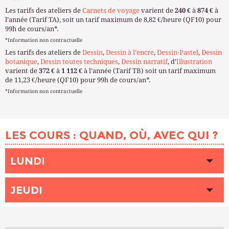
Les tarifs des ateliers de
Carnets de voyage
varient de
240 €
à
874 €
à
l’année (Tarif TA), soit un tarif maximum de 8,82 €/heure (QF10) pour
99h de cours/an*.
*Information non contractuelle
Les tarifs des ateliers de
Dessin
,
Dessin à l’encre
,
Dessin-Pastel
,
Dessin
botanique
,
Dessin toutes techniques
,
Dessin narratif
, d’
Illustration
varient de
372 €
à
1 112 €
à l’année (Tarif TB) soit un tarif maximum
de 11,23 €/heure (QF10) pour 99h de cours/an*.
*Information non contractuelle
LES COURS : QUAND, OÙ, AVEC QUI ?
LUNDI
HEURE
15h00 - 18h00
JEUDI
LIEU
BOTZARIS (Paris 19ème)
INTERVENANT (E)
ZIGONI Delphine
HEURE
10h00 - 13h00
PLACES DISPONIBLES
Complet
LIEU
BOTZARIS (Paris 19ème)