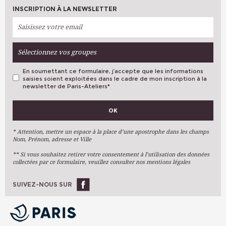
INTERVENANT (E)
WINKLER Ingrid
INSCRIPTION À LA NEWSLETTER
HEURE
18h30 - 21h30
PLACES DISPONIBLES
Complet
LIEU
BOTZARIS (Paris 19ème)
INTERVENANT (E)
ZIGONI Delphine
HEURE
14h00 - 17h00
PLACES DISPONIBLES
Complet
Sélectionnez vos groupes
LIEU
BOTZARIS (Paris 19ème)
INTERVENANT (E)
WINKLER Ingrid
En soumettant ce formulaire, j’accepte que les informations
PLACES DISPONIBLES
Complet
saisies soient exploitées dans le cadre de mon inscription à la
newsletter de Paris-Ateliers
*
VOS PRÉFÉRENCES
OK
Métiers D'art
Arts Plastiques
* Attention, mettre un espace à la place d’une apostrophe dans les champs
Nom, Prénom, adresse et Ville
Arts Du Texte
** Si vous souhaitez retirer votre consentement à l’utilisation des données
Arts Numériques
collectées par ce formulaire, veuillez consulter nos mentions légales
Stages Ponctuels
Ateliers À L'année
SUIVEZ-NOUS SUR
OK