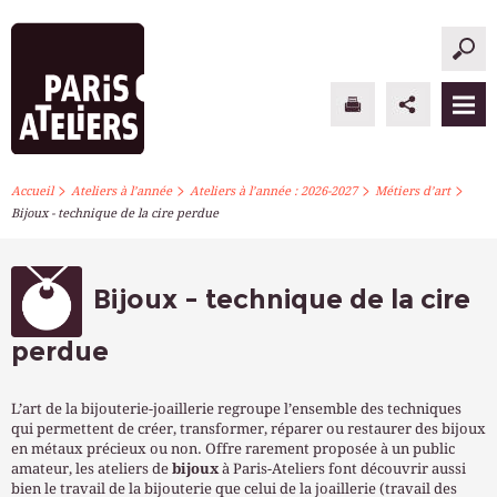
>
>
>
>
PARIS ATELIERS
Accueil
Ateliers à l’année
Ateliers à l’année : 2026-2027
Métiers d’art
Bijoux - technique de la cire perdue
ACTUALITÉS
ATELIERS À L’ANNÉE
Bijoux - technique de la cire
STAGES PONCTUELS
perdue
INFOS PRATIQUES
L’art de la bijouterie-joaillerie regroupe l’ensemble des techniques
qui permettent de créer, transformer, réparer ou restaurer des bijoux
S’INSCRIRE
en métaux précieux ou non. Offre rarement proposée à un public
amateur, les ateliers de
bijoux
à Paris-Ateliers font découvrir aussi
bien le travail de la bijouterie que celui de la joaillerie (travail des