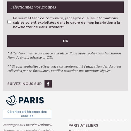
Sélectionnez vos groupes
En soumettant ce formulaire, j’accepte que les informations
saisies soient exploitées dans le cadre de mon inscription à la
newsletter de Paris-Ateliers
*
VOS PRÉFÉRENCES
OK
Métiers D'art
Arts Plastiques
* Attention, mettre un espace à la place d’une apostrophe dans les champs
Nom, Prénom, adresse et Ville
Arts Du Texte
** Si vous souhaitez retirer votre consentement à l’utilisation des données
Arts Numériques
collectées par ce formulaire, veuillez consulter nos mentions légales
Stages Ponctuels
Ateliers À L'année
SUIVEZ-NOUS SUR
OK
Gérer les préférences des
cookies
Avantages aux inscrits (culturel)
PARIS ATELIERS
Avantages aux inscrits (matériel)