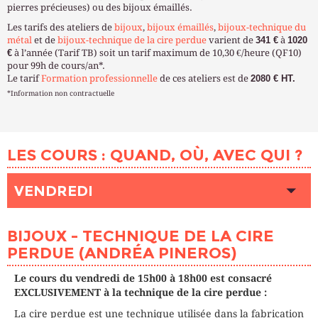
pierres précieuses) ou des bijoux émaillés.
Les tarifs des ateliers de
bijoux
,
bijoux émaillés
,
bijoux-technique du
métal
et de
bijoux-technique de la cire perdue
varient de
341 €
à
1020
€
à l’année (Tarif TB) soit un tarif maximum de 10,30 €/heure (QF10)
pour 99h de cours/an*.
Le tarif
Formation professionnelle
de ces ateliers est de
2080 € HT.
*Information non contractuelle
LES COURS : QUAND, OÙ, AVEC QUI ?
VENDREDI
HEURE
15h00 - 18h00
BIJOUX - TECHNIQUE DE LA CIRE
LIEU
COURONNES (Paris 20ème)
PERDUE (ANDRÉA PINEROS)
INTERVENANT (E)
PINEROS CUELLAR Andrea
PLACES DISPONIBLES
Complet
Le cours du vendredi de 15h00 à 18h00 est consacré
EXCLUSIVEMENT à la technique de la cire perdue :
La cire perdue est une technique utilisée dans la fabrication