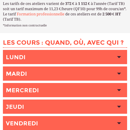
Les tarifs de ces ateliers varient de
372 €
à
1 112 €
à l’année (Tarif TB)
soit un tarif maximum de 11,23 €/heure (QF10) pour 99h de cours/an*.
Le tarif
Formation professionnelle
de ces ateliers est de
2 500 € HT
(Tarif TB).
*Information non contractuelle
LES COURS : QUAND, OÙ, AVEC QUI ?
LUNDI
HEURE
09h00 - 12h00
MARDI
LIEU
COURONNES (Paris 20ème)
INTERVENANT (E)
COUTEAU Anne
HEURE
09h00 - 12h00
PLACES DISPONIBLES
MERCREDI
1
LIEU
COURONNES (Paris 20ème)
INTERVENANT (E)
PESTRE Galatée
HEURE
HEURE
09h00 - 12h00
12h00 - 15h00
PLACES DISPONIBLES
JEUDI
Complet
LIEU
LIEU
COURONNES (Paris 20ème)
COURONNES (Paris 20ème)
INTERVENANT (E)
INTERVENANT (E)
COUTEAU Anne
COUTEAU Anne
HEURE
HEURE
18h30 - 21h30
12h00 - 15h00
PLACES DISPONIBLES
VENDREDI
PLACES DISPONIBLES
2
Complet
LIEU
LIEU
COURONNES (Paris 20ème)
COURONNES (Paris 20ème)