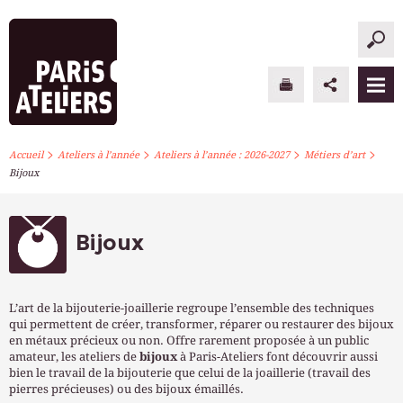
>
>
>
>
PARIS ATELIERS
Accueil
Ateliers à l’année
Ateliers à l’année : 2026-2027
Métiers d’art
Bijoux
ACTUALITÉS
ATELIERS À L’ANNÉE
Bijoux
STAGES PONCTUELS
L’art de la bijouterie-joaillerie regroupe l’ensemble des techniques
INFOS PRATIQUES
qui permettent de créer, transformer, réparer ou restaurer des bijoux
en métaux précieux ou non. Offre rarement proposée à un public
amateur, les ateliers de
bijoux
à Paris-Ateliers font découvrir aussi
S’INSCRIRE
bien le travail de la bijouterie que celui de la joaillerie (travail des
pierres précieuses) ou des bijoux émaillés.