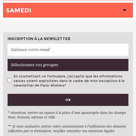
INTERVENANT (E)
INTERVENANT (E)
PINEROS CUELLAR Andrea
PESTRE Galatée
HEURE
HEURE
09h00 - 12h00
HEURE
12h45 - 15h45
15h00 - 18h00
PLACES DISPONIBLES
SAMEDI
PLACES DISPONIBLES
Complet
Complet
LIEU
LIEU
COURONNES (Paris 20ème)
LIEU
COURONNES (Paris 20ème)
COURONNES (Paris 20ème)
INTERVENANT (E)
INTERVENANT (E)
PESTRE Galatée
INTERVENANT (E)
COUTEAU Anne
SOMVILLE Jordane
HEURE
09h30 - 12h30
HEURE
15h00 - 18h00
PLACES DISPONIBLES
PLACES DISPONIBLES
Complet
PLACES DISPONIBLES
2
Complet
LIEU
COURONNES (Paris 20ème)
LIEU
COURONNES (Paris 20ème)
INTERVENANT (E)
MICHELSON Ivan
INTERVENANT (E)
BOYER Brune
INSCRIPTION À LA NEWSLETTER
HEURE
HEURE
12h00 - 15h00
HEURE
15h45 - 18h45
18h15 - 21h15
PLACES DISPONIBLES
Complet
PLACES DISPONIBLES
Complet
LIEU
LIEU
COURONNES (Paris 20ème)
LIEU
COURONNES (Paris 20ème)
COURONNES (Paris 20ème)
INTERVENANT (E)
INTERVENANT (E)
PESTRE Galatée
INTERVENANT (E)
COUTEAU Anne
SOMVILLE Jordane
HEURE
13h30 - 16h30
PLACES DISPONIBLES
PLACES DISPONIBLES
Complet
PLACES DISPONIBLES
Complet
Complet
Sélectionnez vos groupes
LIEU
COURONNES (Paris 20ème)
INTERVENANT (E)
MICHELSON Ivan
En soumettant ce formulaire, j’accepte que les informations
PLACES DISPONIBLES
Complet
saisies soient exploitées dans le cadre de mon inscription à la
newsletter de Paris-Ateliers
*
VOS PRÉFÉRENCES
OK
Métiers D'art
Arts Plastiques
* Attention, mettre un espace à la place d’une apostrophe dans les champs
Nom, Prénom, adresse et Ville
Arts Du Texte
** Si vous souhaitez retirer votre consentement à l’utilisation des données
Arts Numériques
collectées par ce formulaire, veuillez consulter nos mentions légales
Stages Ponctuels