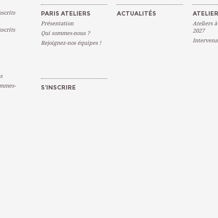
scrits
PARIS ATELIERS
ACTUALITÉS
ATELIER
Présentation
Ateliers à
scrits
2027
Qui sommes-nous ?
Intervena
Rejoignez-nos équipes !
s
emmes-
S’INSCRIRE