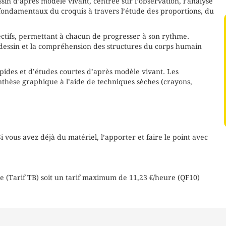
in d’après modèle vivant, centrée sur l’observation, l’analyse
s fondamentaux du croquis à travers l’étude des proportions, du
lectifs, permettant à chacun de progresser à son rythme.
le dessin et la compréhension des structures du corps humain
ides et d’études courtes d’après modèle vivant. Les
synthèse graphique à l’aide de techniques sèches (crayons,
 vous avez déjà du matériel, l’apporter et faire le point avec
ée (Tarif TB) soit un tarif maximum de 11,23 €/heure (QF10)