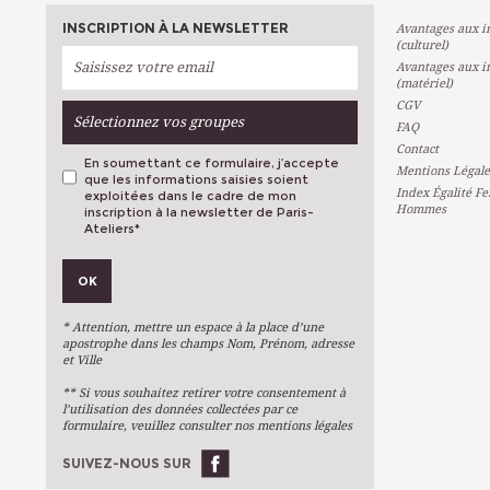
INSCRIPTION À LA NEWSLETTER
Avantages aux in
(culturel)
Avantages aux in
(matériel)
CGV
Sélectionnez vos groupes
FAQ
Contact
En soumettant ce formulaire, j’accepte
Mentions Légale
que les informations saisies soient
Index Égalité F
exploitées dans le cadre de mon
Hommes
inscription à la newsletter de Paris-
Ateliers
*
VOS PRÉFÉRENCES
OK
Métiers D'art
Arts Plastiques
* Attention, mettre un espace à la place d’une
Arts Du Texte
apostrophe dans les champs Nom, Prénom, adresse
et Ville
Arts Numériques
** Si vous souhaitez retirer votre consentement à
Stages Ponctuels
l’utilisation des données collectées par ce
formulaire, veuillez consulter nos mentions légales
Ateliers À L'année
SUIVEZ-NOUS SUR
OK