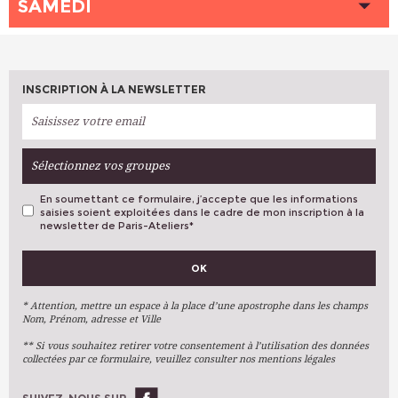
PLACES DISPONIBLES
SAMEDI
1
LIEU
LIEU
VAUGIRARD (Paris 6ème)
SAMPAIX (Paris 10ème)
INTERVENANT (E)
INTERVENANT (E)
FLOM Frédéric
RIERNY Loïc
HEURE
10h00 - 13h00
PLACES DISPONIBLES
PLACES DISPONIBLES
2
Complet
LIEU
VAUGIRARD (Paris 6ème)
INTERVENANT (E)
FLOM Frédéric
INSCRIPTION À LA NEWSLETTER
HEURE
18h00 - 21h00
PLACES DISPONIBLES
2
LIEU
SAMPAIX (Paris 10ème)
INTERVENANT (E)
SERRE Lionel
PLACES DISPONIBLES
Complet
Sélectionnez vos groupes
En soumettant ce formulaire, j’accepte que les informations
saisies soient exploitées dans le cadre de mon inscription à la
newsletter de Paris-Ateliers
*
VOS PRÉFÉRENCES
OK
Métiers D'art
Arts Plastiques
* Attention, mettre un espace à la place d’une apostrophe dans les champs
Nom, Prénom, adresse et Ville
Arts Du Texte
** Si vous souhaitez retirer votre consentement à l’utilisation des données
Arts Numériques
collectées par ce formulaire, veuillez consulter nos mentions légales
Stages Ponctuels
Ateliers À L'année