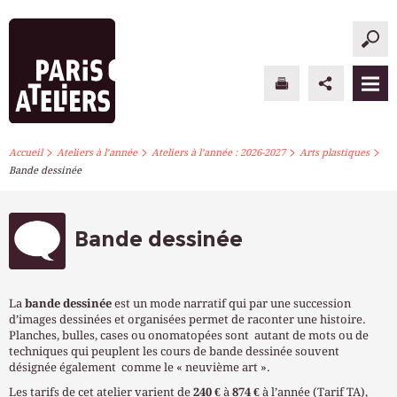
>
>
>
>
PARIS ATELIERS
Accueil
Ateliers à l’année
Ateliers à l’année : 2026-2027
Arts plastiques
Bande dessinée
ACTUALITÉS
ATELIERS À L’ANNÉE
Bande dessinée
STAGES PONCTUELS
La
bande dessinée
est un mode narratif qui par une succession
INFOS PRATIQUES
d’images dessinées et organisées permet de raconter une histoire.
Planches, bulles, cases ou onomatopées sont autant de mots ou de
techniques qui peuplent les cours de bande dessinée souvent
S’INSCRIRE
désignée également comme le « neuvième art ».
Les tarifs de cet atelier varient de
240 €
à
874 €
à l’année (Tarif TA),