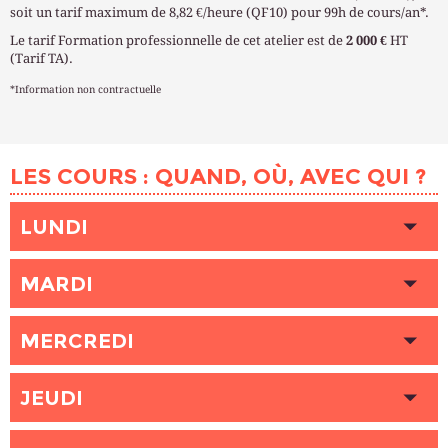
soit un tarif maximum de 8,82 €/heure (QF10) pour 99h de cours/an*.
Le tarif Formation professionnelle de cet atelier est de
2 000 €
HT
(Tarif TA).
*Information non contractuelle
LES COURS : QUAND, OÙ, AVEC QUI ?
LUNDI
HEURE
18h30 - 21h30
MARDI
LIEU
BOTZARIS (Paris 19ème)
INTERVENANT (E)
HURTEL Boris
HEURE
18h30 - 21h30
PLACES DISPONIBLES
MERCREDI
Complet
LIEU
VAUGIRARD (Paris 6ème)
INTERVENANT (E)
FLOM Frédéric
HEURE
18h00 - 21h00
PLACES DISPONIBLES
JEUDI
Complet
LIEU
SAMPAIX (Paris 10ème)
INTERVENANT (E)
SERRE Lionel
HEURE
HEURE
18h30 - 21h30
17h30 - 20h30