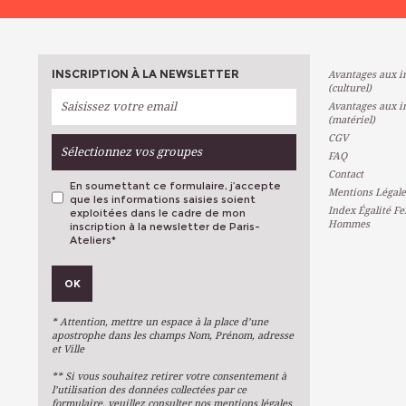
INSCRIPTION À LA NEWSLETTER
Avantages aux in
(culturel)
Avantages aux in
(matériel)
CGV
Sélectionnez vos groupes
FAQ
Contact
En soumettant ce formulaire, j’accepte
Mentions Légale
que les informations saisies soient
Index Égalité F
exploitées dans le cadre de mon
Hommes
inscription à la newsletter de Paris-
Ateliers
*
VOS PRÉFÉRENCES
OK
Métiers D'art
Arts Plastiques
* Attention, mettre un espace à la place d’une
Arts Du Texte
apostrophe dans les champs Nom, Prénom, adresse
et Ville
Arts Numériques
** Si vous souhaitez retirer votre consentement à
Stages Ponctuels
l’utilisation des données collectées par ce
formulaire, veuillez consulter nos mentions légales