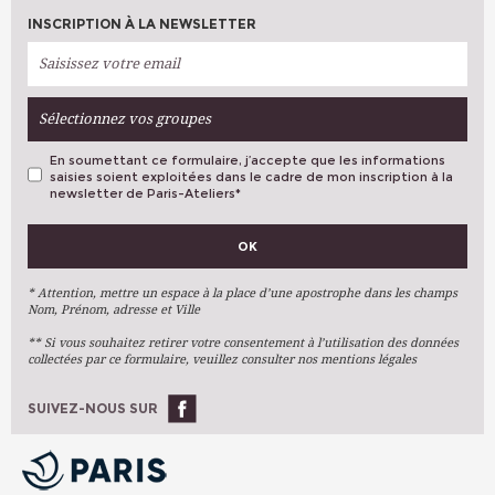
INSCRIPTION À LA NEWSLETTER
Sélectionnez vos groupes
En soumettant ce formulaire, j’accepte que les informations
saisies soient exploitées dans le cadre de mon inscription à la
newsletter de Paris-Ateliers
*
VOS PRÉFÉRENCES
OK
Métiers D'art
Arts Plastiques
* Attention, mettre un espace à la place d’une apostrophe dans les champs
Nom, Prénom, adresse et Ville
Arts Du Texte
** Si vous souhaitez retirer votre consentement à l’utilisation des données
Arts Numériques
collectées par ce formulaire, veuillez consulter nos mentions légales
Stages Ponctuels
Ateliers À L'année
SUIVEZ-NOUS SUR
OK