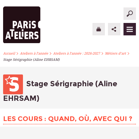
>
>
>
>
PARIS ATELIERS
Accueil
Ateliers à l’année
Ateliers à l’année : 2026-2027
Métiers d’art
Stage Sérigraphie (Aline EHRSAM)
ACTUALITÉS
ATELIERS À L’ANNÉE
Stage Sérigraphie (Aline
STAGES PONCTUELS
EHRSAM)
INFOS PRATIQUES
LES COURS : QUAND, OÙ, AVEC QUI ?
S’INSCRIRE