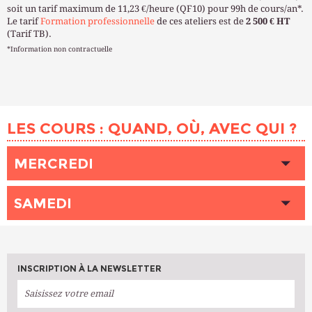
soit un tarif maximum de 11,23 €/heure (QF10) pour 99h de cours/an*.
Le tarif
Formation professionnelle
de ces ateliers est de
2 500 € HT
(Tarif TB).
*Information non contractuelle
LES COURS : QUAND, OÙ, AVEC QUI ?
MERCREDI
HEURE
14h00 - 17h00
SAMEDI
LIEU
SOUHAM (Paris 13ème)
INTERVENANT (E)
LEICK Joël
HEURE
14h00 - 17h00
PLACES DISPONIBLES
9
LIEU
BEAUX-ARTS (Paris 6ème)
INTERVENANT (E)
DRINEK GRESSET Martina
INSCRIPTION À LA NEWSLETTER
PLACES DISPONIBLES
8