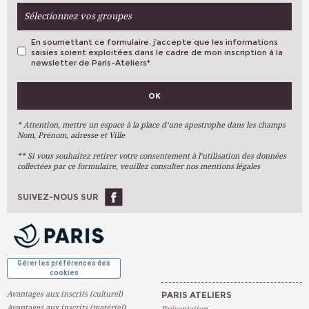
Sélectionnez vos groupes
En soumettant ce formulaire, j’accepte que les informations
saisies soient exploitées dans le cadre de mon inscription à la
newsletter de Paris-Ateliers
*
VOS PRÉFÉRENCES
OK
Métiers D'art
Arts Plastiques
* Attention, mettre un espace à la place d’une apostrophe dans les champs
Nom, Prénom, adresse et Ville
Arts Du Texte
** Si vous souhaitez retirer votre consentement à l’utilisation des données
Arts Numériques
collectées par ce formulaire, veuillez consulter nos mentions légales
Stages Ponctuels
Ateliers À L'année
SUIVEZ-NOUS SUR
OK
Gérer les préférences des
cookies
Avantages aux inscrits (culturel)
PARIS ATELIERS
Avantages aux inscrits (matériel)