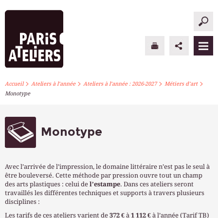
>
>
>
>
PARIS ATELIERS
Accueil
Ateliers à l’année
Ateliers à l’année : 2026-2027
Métiers d’art
Monotype
ACTUALITÉS
ATELIERS À L’ANNÉE
Monotype
STAGES PONCTUELS
Avec l’arrivée de l’impression, le domaine littéraire n’est pas le seul à
INFOS PRATIQUES
être bouleversé. Cette méthode par pression ouvre tout un champ
des arts plastiques : celui de
l’estampe
. Dans ces ateliers seront
travaillés les différentes techniques et supports à travers plusieurs
S’INSCRIRE
disciplines :
Les tarifs de ces ateliers varient de
372 €
à
1 112 €
à l’année (Tarif TB)