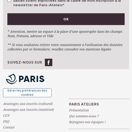
saisies soient exploitées dans le cadre de mon inscription à la
newsletter de Paris-Ateliers
*
VOS PRÉFÉRENCES
OK
Métiers D'art
Arts Plastiques
* Attention, mettre un espace à la place d’une apostrophe dans les champs
Nom, Prénom, adresse et Ville
Arts Du Texte
** Si vous souhaitez retirer votre consentement à l’utilisation des données
Arts Numériques
collectées par ce formulaire, veuillez consulter nos mentions légales
Stages Ponctuels
Ateliers À L'année
SUIVEZ-NOUS SUR
OK
Gérer les préférences des
cookies
Avantages aux inscrits (culturel)
PARIS ATELIERS
Avantages aux inscrits (matériel)
Présentation
CGV
Qui sommes-nous ?
FAQ
Rejoignez-nos équipes !
Contact