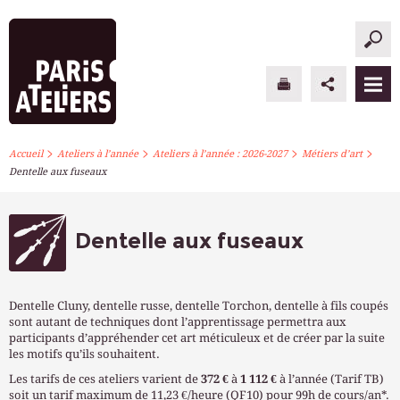
>
>
>
>
PARIS ATELIERS
Accueil
Ateliers à l’année
Ateliers à l’année : 2026-2027
Métiers d’art
Dentelle aux fuseaux
ACTUALITÉS
ATELIERS À L’ANNÉE
Dentelle aux fuseaux
STAGES PONCTUELS
Dentelle Cluny, dentelle russe, dentelle Torchon, dentelle à fils coupés
INFOS PRATIQUES
sont autant de techniques dont l’apprentissage permettra aux
participants d’appréhender cet art méticuleux et de créer par la suite
les motifs qu’ils souhaitent.
S’INSCRIRE
Les tarifs de ces ateliers varient de
372 €
à
1 112 €
à l’année (Tarif TB)
soit un tarif maximum de 11,23 €/heure (QF10) pour 99h de cours/an*.