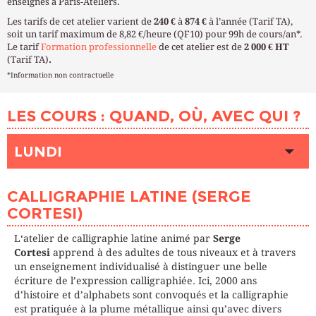
enseignés à Paris-Ateliers.
Les tarifs de cet atelier varient de
240 €
à
874 €
à l’année (Tarif TA),
soit un tarif maximum de 8,82 €/heure (QF10) pour 99h de cours/an*.
Le tarif
Formation professionnelle
de cet atelier est de
2 000 € HT
(Tarif TA)
.
*Information non contractuelle
LES COURS : QUAND, OÙ, AVEC QUI ?
LUNDI
HEURE
15h00 - 18h00
CALLIGRAPHIE LATINE (SERGE
LIEU
VIADUC DES ARTS (Paris 12ème)
CORTESI)
INTERVENANT (E)
CORTESI Serge
PLACES DISPONIBLES
Complet
L‘atelier de calligraphie latine animé par
Serge
Cortesi
apprend à des adultes de tous niveaux et à travers
HEURE
18h30 - 21h30
un enseignement individualisé à distinguer une belle
LIEU
écriture de l’expression calligraphiée. Ici, 2000 ans
VIADUC DES ARTS (Paris 12ème)
d’histoire et d’alphabets sont convoqués et la calligraphie
INTERVENANT (E)
CORTESI Serge
est pratiquée à la plume métallique ainsi qu’avec divers
PLACES DISPONIBLES
Complet