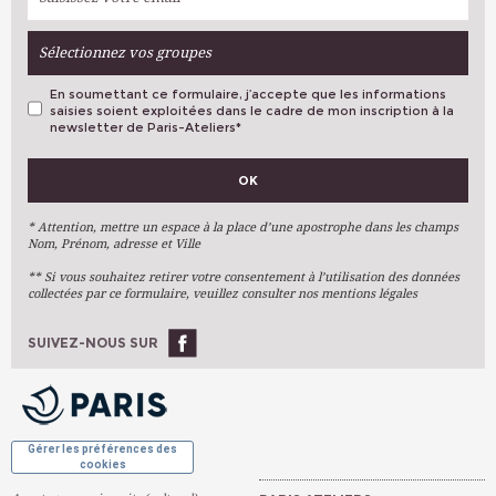
Sélectionnez vos groupes
En soumettant ce formulaire, j’accepte que les informations
saisies soient exploitées dans le cadre de mon inscription à la
newsletter de Paris-Ateliers
*
VOS PRÉFÉRENCES
OK
Métiers D'art
Arts Plastiques
* Attention, mettre un espace à la place d’une apostrophe dans les champs
Nom, Prénom, adresse et Ville
Arts Du Texte
** Si vous souhaitez retirer votre consentement à l’utilisation des données
Arts Numériques
collectées par ce formulaire, veuillez consulter nos mentions légales
Stages Ponctuels
Ateliers À L'année
SUIVEZ-NOUS SUR
OK
Gérer les préférences des
cookies