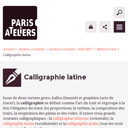
>
>
>
>
PARIS ATELIERS
Accueil
Ateliers à l’année
Ateliers à l’année : 2026-2027
Métiers d’art
Calligraphie latine
ACTUALITÉS
ATELIERS À L’ANNÉE
Calligraphie latine
STAGES PONCTUELS
Issue de deux termes grecs, kallos (beauté) et graphien (acte de
INFOS PRATIQUES
tracer), la
calligraphie
se définit comme l’art du trait et regroupe à la
fois l’élégance du tracé, les proportions, le rythme, la composition des
traits, la respiration des pleins et des vides. Il existe trois grands
S’INSCRIRE
courants calligraphiques : la
calligraphie chinoise
(orientale), la
calligraphie latine
(occidentale) et la
calligraphie arabe
, tous les trois