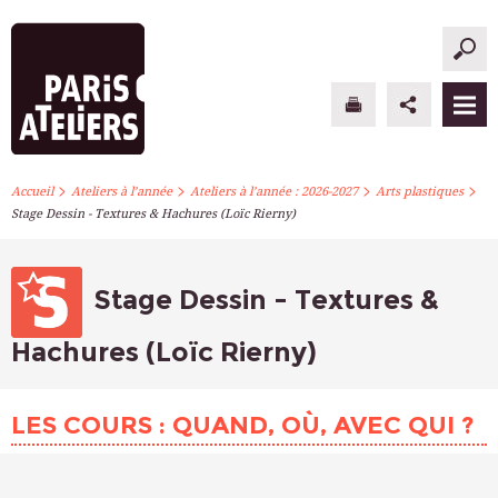
>
>
>
>
PARIS ATELIERS
Accueil
Ateliers à l’année
Ateliers à l’année : 2026-2027
Arts plastiques
Stage Dessin - Textures & Hachures (Loïc Rierny)
ACTUALITÉS
ATELIERS À L’ANNÉE
Stage Dessin - Textures &
STAGES PONCTUELS
Hachures (Loïc Rierny)
INFOS PRATIQUES
LES COURS : QUAND, OÙ, AVEC QUI ?
S’INSCRIRE