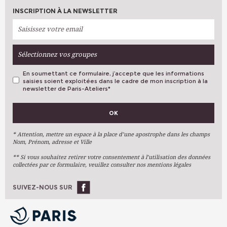
INSCRIPTION À LA NEWSLETTER
Sélectionnez vos groupes
En soumettant ce formulaire, j’accepte que les informations
saisies soient exploitées dans le cadre de mon inscription à la
newsletter de Paris-Ateliers
*
VOS PRÉFÉRENCES
OK
Métiers D'art
Arts Plastiques
* Attention, mettre un espace à la place d’une apostrophe dans les champs
Nom, Prénom, adresse et Ville
Arts Du Texte
** Si vous souhaitez retirer votre consentement à l’utilisation des données
Arts Numériques
collectées par ce formulaire, veuillez consulter nos mentions légales
Stages Ponctuels
Ateliers À L'année
SUIVEZ-NOUS SUR
OK