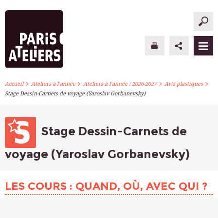
>
>
>
>
PARIS ATELIERS
Accueil
Ateliers à l’année
Ateliers à l’année : 2026-2027
Arts plastiques
Stage Dessin-Carnets de voyage (Yaroslav Gorbanevsky)
ACTUALITÉS
ATELIERS À L’ANNÉE
Stage Dessin-Carnets de
STAGES PONCTUELS
voyage (Yaroslav Gorbanevsky)
INFOS PRATIQUES
LES COURS : QUAND, OÙ, AVEC QUI ?
S’INSCRIRE