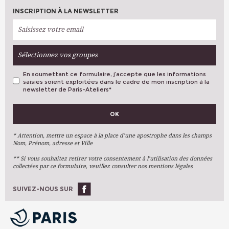
INSCRIPTION À LA NEWSLETTER
Sélectionnez vos groupes
En soumettant ce formulaire, j’accepte que les informations
saisies soient exploitées dans le cadre de mon inscription à la
newsletter de Paris-Ateliers
*
VOS PRÉFÉRENCES
OK
Métiers D'art
Arts Plastiques
* Attention, mettre un espace à la place d’une apostrophe dans les champs
Nom, Prénom, adresse et Ville
Arts Du Texte
** Si vous souhaitez retirer votre consentement à l’utilisation des données
Arts Numériques
collectées par ce formulaire, veuillez consulter nos mentions légales
Stages Ponctuels
Ateliers À L'année
SUIVEZ-NOUS SUR
OK