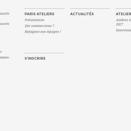
scrits
PARIS ATELIERS
ACTUALITÉS
ATELIER
Présentation
Ateliers à
scrits
2027
Qui sommes-nous ?
Intervena
Rejoignez-nos équipes !
s
emmes-
S’INSCRIRE