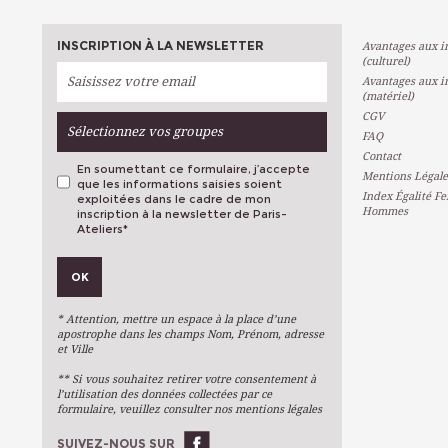
INSCRIPTION À LA NEWSLETTER
Avantages aux in
(culturel)
Avantages aux in
(matériel)
CGV
Sélectionnez vos groupes
FAQ
Contact
En soumettant ce formulaire, j’accepte
Mentions Légale
que les informations saisies soient
Index Égalité F
exploitées dans le cadre de mon
Hommes
inscription à la newsletter de Paris-
Ateliers
*
VOS PRÉFÉRENCES
OK
Métiers D'art
Arts Plastiques
* Attention, mettre un espace à la place d’une
Arts Du Texte
apostrophe dans les champs Nom, Prénom, adresse
et Ville
Arts Numériques
** Si vous souhaitez retirer votre consentement à
Stages Ponctuels
l’utilisation des données collectées par ce
formulaire, veuillez consulter nos mentions légales
Ateliers À L'année
SUIVEZ-NOUS SUR