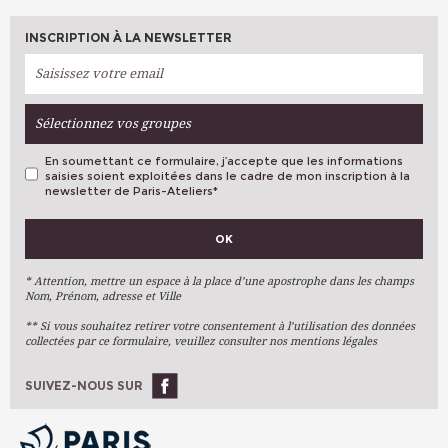
INSCRIPTION À LA NEWSLETTER
Sélectionnez vos groupes
En soumettant ce formulaire, j’accepte que les informations
saisies soient exploitées dans le cadre de mon inscription à la
newsletter de Paris-Ateliers
*
VOS PRÉFÉRENCES
OK
Métiers D'art
Arts Plastiques
* Attention, mettre un espace à la place d’une apostrophe dans les champs
Nom, Prénom, adresse et Ville
Arts Du Texte
** Si vous souhaitez retirer votre consentement à l’utilisation des données
Arts Numériques
collectées par ce formulaire, veuillez consulter nos mentions légales
Stages Ponctuels
Ateliers À L'année
SUIVEZ-NOUS SUR
OK