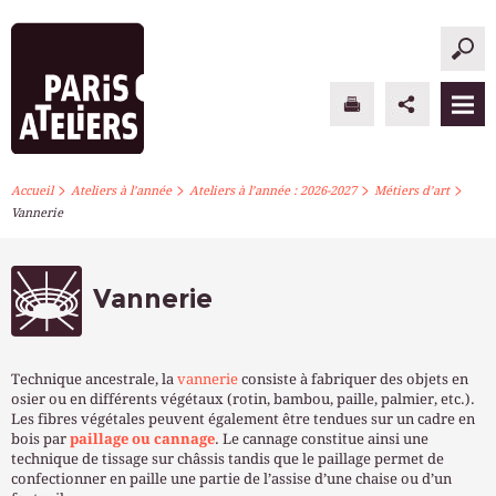
>
>
>
>
PARIS ATELIERS
Accueil
Ateliers à l’année
Ateliers à l’année : 2026-2027
Métiers d’art
Vannerie
ACTUALITÉS
ATELIERS À L’ANNÉE
Vannerie
STAGES PONCTUELS
Technique ancestrale, la
vannerie
consiste à fabriquer des objets en
INFOS PRATIQUES
osier ou en différents végétaux (rotin, bambou, paille, palmier, etc.).
Les fibres végétales peuvent également être tendues sur un cadre en
bois par
paillage ou cannage
. Le cannage constitue ainsi une
S’INSCRIRE
technique de tissage sur châssis tandis que le paillage permet de
confectionner en paille une partie de l’assise d’une chaise ou d’un