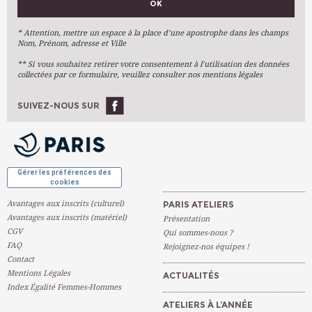
OK
Métiers D'art
Arts Plastiques
* Attention, mettre un espace à la place d’une apostrophe dans les champs
Nom, Prénom, adresse et Ville
Arts Du Texte
** Si vous souhaitez retirer votre consentement à l’utilisation des données
Arts Numériques
collectées par ce formulaire, veuillez consulter nos mentions légales
Stages Ponctuels
Ateliers À L'année
SUIVEZ-NOUS SUR
OK
Gérer les préférences des
cookies
Avantages aux inscrits (culturel)
PARIS ATELIERS
Avantages aux inscrits (matériel)
Présentation
CGV
Qui sommes-nous ?
FAQ
Rejoignez-nos équipes !
Contact
Mentions Légales
ACTUALITÉS
Index Égalité Femmes-Hommes
ATELIERS À L’ANNÉE