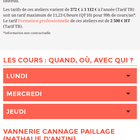
fauteuil.
Les tarifs de ces ateliers varient de
372 €
à
1 112 €
à l’année (Tarif TB)
soit un tarif maximum de 11,23 €/heure (QF10) pour 99h de cours/an*.
Le tarif
Formation professionnelle
de ces ateliers est de
2 500 € HT
(Tarif TB).
*Information non contractuelle
LES COURS : QUAND, OÙ, AVEC QUI ?
LUNDI
HEURE
10h00 - 13h00
MERCREDI
LIEU
LE MAROIS (Paris 16ème)
INTERVENANT (E)
D'ANTIN Nathalie
HEURE
10h00 - 13h00
PLACES DISPONIBLES
JEUDI
Complet
LIEU
LE MAROIS (Paris 16ème)
INTERVENANT (E)
D'ANTIN Nathalie
HEURE
HEURE
10h00 - 13h00
15h00 - 18h00
PLACES DISPONIBLES
Complet
VANNERIE CANNAGE PAILLAGE
LIEU
LIEU
LE MAROIS (Paris 16ème)
LE MAROIS (Paris 16ème)
(NATHALIE D'ANTIN)
INTERVENANT (E)
INTERVENANT (E)
D'ANTIN Nathalie
D'ANTIN Nathalie