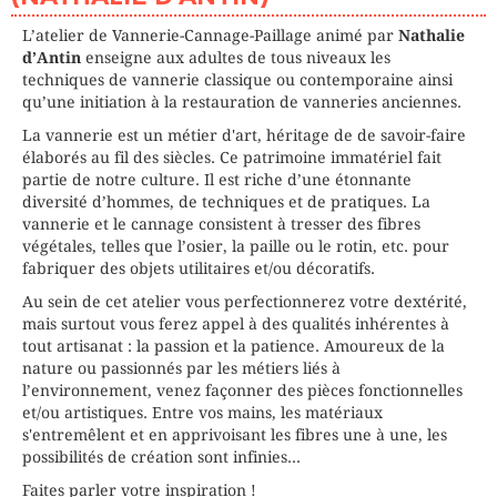
HEURE
15h00 - 18h00
PLACES DISPONIBLES
PLACES DISPONIBLES
Complet
Complet
L’atelier de Vannerie-Cannage-Paillage animé par
Nathalie
LIEU
LE MAROIS (Paris 16ème)
d’Antin
enseigne aux adultes de tous niveaux les
INTERVENANT (E)
D'ANTIN Nathalie
HEURE
HEURE
14h00 - 17h00
techniques de vannerie classique ou contemporaine ainsi
18h00 - 21h00
PLACES DISPONIBLES
Complet
LIEU
qu’une initiation à la restauration de vanneries anciennes.
LIEU
LE MAROIS (Paris 16ème)
LE MAROIS (Paris 16ème)
INTERVENANT (E)
INTERVENANT (E)
D'ANTIN Nathalie
D'ANTIN Nathalie
La vannerie est un métier d'art, héritage de de savoir-faire
HEURE
18h00 - 21h00
PLACES DISPONIBLES
PLACES DISPONIBLES
Complet
Complet
élaborés au fil des siècles. Ce patrimoine immatériel fait
LIEU
LE MAROIS (Paris 16ème)
partie de notre culture. Il est riche d’une étonnante
INTERVENANT (E)
D'ANTIN Nathalie
diversité d’hommes, de techniques et de pratiques. La
PLACES DISPONIBLES
Complet
vannerie et le cannage consistent à tresser des fibres
végétales, telles que l’osier, la paille ou le rotin, etc. pour
fabriquer des objets utilitaires et/ou décoratifs.
Au sein de cet atelier vous perfectionnerez votre dextérité,
mais surtout vous ferez appel à des qualités inhérentes à
tout artisanat : la passion et la patience. Amoureux de la
nature ou passionnés par les métiers liés à
l’environnement, venez façonner des pièces fonctionnelles
et/ou artistiques. Entre vos mains, les matériaux
s'entremêlent et en apprivoisant les fibres une à une, les
possibilités de création sont infinies...
Faites parler votre inspiration !