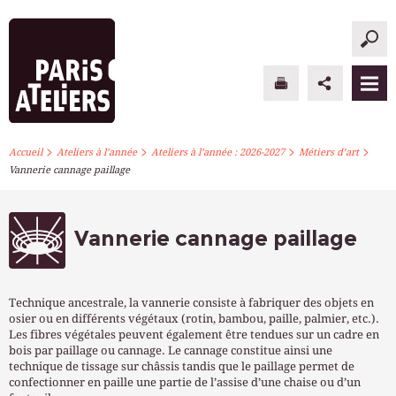
>
>
>
>
PARIS ATELIERS
Accueil
Ateliers à l’année
Ateliers à l’année : 2026-2027
Métiers d’art
Vannerie cannage paillage
ACTUALITÉS
ATELIERS À L’ANNÉE
Vannerie cannage paillage
STAGES PONCTUELS
Technique ancestrale, la vannerie consiste à fabriquer des objets en
INFOS PRATIQUES
osier ou en différents végétaux (rotin, bambou, paille, palmier, etc.).
Les fibres végétales peuvent également être tendues sur un cadre en
bois par paillage ou cannage. Le cannage constitue ainsi une
S’INSCRIRE
technique de tissage sur châssis tandis que le paillage permet de
confectionner en paille une partie de l’assise d’une chaise ou d’un