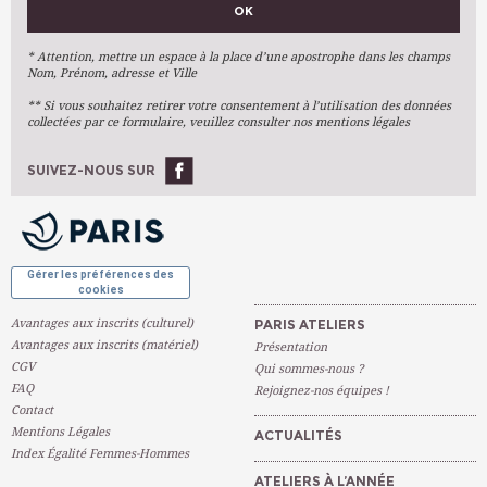
OK
Métiers D'art
Arts Plastiques
* Attention, mettre un espace à la place d’une apostrophe dans les champs
Nom, Prénom, adresse et Ville
Arts Du Texte
** Si vous souhaitez retirer votre consentement à l’utilisation des données
Arts Numériques
collectées par ce formulaire, veuillez consulter nos mentions légales
Stages Ponctuels
Ateliers À L'année
SUIVEZ-NOUS SUR
OK
Gérer les préférences des
cookies
Avantages aux inscrits (culturel)
PARIS ATELIERS
Avantages aux inscrits (matériel)
Présentation
CGV
Qui sommes-nous ?
FAQ
Rejoignez-nos équipes !
Contact
Mentions Légales
ACTUALITÉS
Index Égalité Femmes-Hommes
ATELIERS À L’ANNÉE