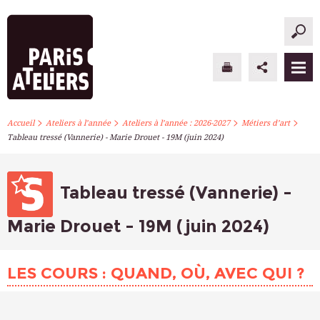
>
>
>
>
PARIS ATELIERS
Accueil
Ateliers à l’année
Ateliers à l’année : 2026-2027
Métiers d’art
Tableau tressé (Vannerie) - Marie Drouet - 19M (juin 2024)
ACTUALITÉS
ATELIERS À L’ANNÉE
Tableau tressé (Vannerie) -
STAGES PONCTUELS
Marie Drouet - 19M (juin 2024)
INFOS PRATIQUES
LES COURS : QUAND, OÙ, AVEC QUI ?
S’INSCRIRE