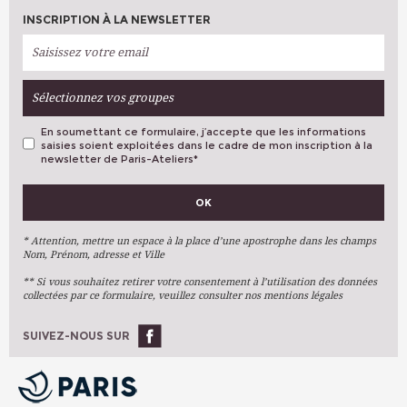
INSCRIPTION À LA NEWSLETTER
Sélectionnez vos groupes
En soumettant ce formulaire, j’accepte que les informations
saisies soient exploitées dans le cadre de mon inscription à la
newsletter de Paris-Ateliers
*
VOS PRÉFÉRENCES
OK
Métiers D'art
Arts Plastiques
* Attention, mettre un espace à la place d’une apostrophe dans les champs
Nom, Prénom, adresse et Ville
Arts Du Texte
** Si vous souhaitez retirer votre consentement à l’utilisation des données
Arts Numériques
collectées par ce formulaire, veuillez consulter nos mentions légales
Stages Ponctuels
Ateliers À L'année
SUIVEZ-NOUS SUR
OK