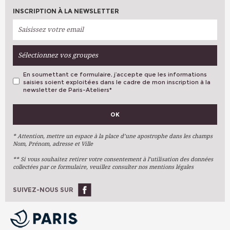
INSCRIPTION À LA NEWSLETTER
Sélectionnez vos groupes
En soumettant ce formulaire, j’accepte que les informations
saisies soient exploitées dans le cadre de mon inscription à la
newsletter de Paris-Ateliers
*
VOS PRÉFÉRENCES
OK
Métiers D'art
Arts Plastiques
* Attention, mettre un espace à la place d’une apostrophe dans les champs
Nom, Prénom, adresse et Ville
Arts Du Texte
** Si vous souhaitez retirer votre consentement à l’utilisation des données
Arts Numériques
collectées par ce formulaire, veuillez consulter nos mentions légales
Stages Ponctuels
Ateliers À L'année
SUIVEZ-NOUS SUR
OK