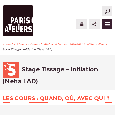
>
>
>
>
PARIS ATELIERS
Accueil
Ateliers à l’année
Ateliers à l’année : 2026-2027
Métiers d’art
Stage Tissage - initiation (Neha LAD)
ACTUALITÉS
ATELIERS À L’ANNÉE
Stage Tissage - initiation
STAGES PONCTUELS
(Neha LAD)
INFOS PRATIQUES
LES COURS : QUAND, OÙ, AVEC QUI ?
S’INSCRIRE