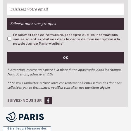
Sélectionnez vos groupes
En soumettant ce formulaire, j’accepte que les informations
saisies soient exploitées dans le cadre de mon inscription à la
newsletter de Paris-Ateliers
*
VOS PRÉFÉRENCES
OK
Métiers D'art
Arts Plastiques
* Attention, mettre un espace à la place d’une apostrophe dans les champs
Nom, Prénom, adresse et Ville
Arts Du Texte
** Si vous souhaitez retirer votre consentement à l’utilisation des données
Arts Numériques
collectées par ce formulaire, veuillez consulter nos mentions légales
Stages Ponctuels
Ateliers À L'année
SUIVEZ-NOUS SUR
OK
Gérer les préférences des