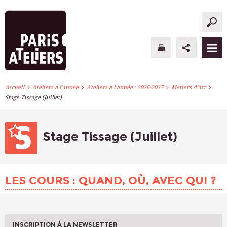
>
>
>
>
PARIS ATELIERS
Accueil
Ateliers à l’année
Ateliers à l’année : 2026-2027
Métiers d’art
Stage Tissage (Juillet)
ACTUALITÉS
ATELIERS À L’ANNÉE
Stage Tissage (Juillet)
STAGES PONCTUELS
LES COURS : QUAND, OÙ, AVEC QUI ?
INFOS PRATIQUES
S’INSCRIRE
INSCRIPTION À LA NEWSLETTER