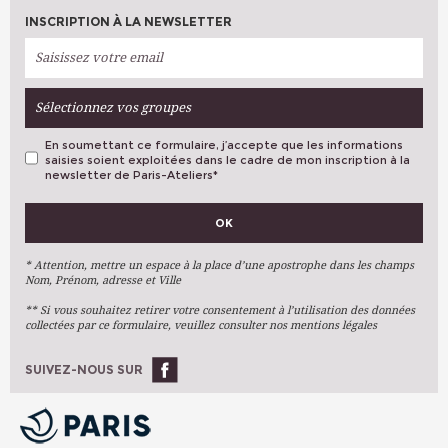
INSCRIPTION À LA NEWSLETTER
Sélectionnez vos groupes
En soumettant ce formulaire, j’accepte que les informations
saisies soient exploitées dans le cadre de mon inscription à la
newsletter de Paris-Ateliers
*
VOS PRÉFÉRENCES
OK
Métiers D'art
Arts Plastiques
* Attention, mettre un espace à la place d’une apostrophe dans les champs
Nom, Prénom, adresse et Ville
Arts Du Texte
** Si vous souhaitez retirer votre consentement à l’utilisation des données
Arts Numériques
collectées par ce formulaire, veuillez consulter nos mentions légales
Stages Ponctuels
Ateliers À L'année
SUIVEZ-NOUS SUR
OK