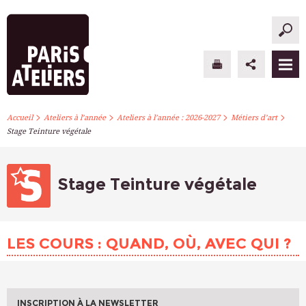
>
>
>
>
PARIS ATELIERS
Accueil
Ateliers à l’année
Ateliers à l’année : 2026-2027
Métiers d’art
Stage Teinture végétale
ACTUALITÉS
ATELIERS À L’ANNÉE
Stage Teinture végétale
STAGES PONCTUELS
LES COURS : QUAND, OÙ, AVEC QUI ?
INFOS PRATIQUES
S’INSCRIRE
INSCRIPTION À LA NEWSLETTER