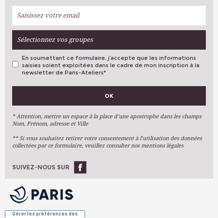
Sélectionnez vos groupes
En soumettant ce formulaire, j’accepte que les informations
saisies soient exploitées dans le cadre de mon inscription à la
newsletter de Paris-Ateliers
*
VOS PRÉFÉRENCES
OK
Métiers D'art
Arts Plastiques
* Attention, mettre un espace à la place d’une apostrophe dans les champs
Nom, Prénom, adresse et Ville
Arts Du Texte
** Si vous souhaitez retirer votre consentement à l’utilisation des données
Arts Numériques
collectées par ce formulaire, veuillez consulter nos mentions légales
Stages Ponctuels
Ateliers À L'année
SUIVEZ-NOUS SUR
OK
Gérer les préférences des