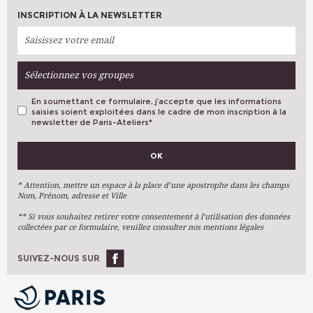
INSCRIPTION À LA NEWSLETTER
Sélectionnez vos groupes
En soumettant ce formulaire, j’accepte que les informations
saisies soient exploitées dans le cadre de mon inscription à la
newsletter de Paris-Ateliers
*
VOS PRÉFÉRENCES
OK
Métiers D'art
Arts Plastiques
* Attention, mettre un espace à la place d’une apostrophe dans les champs
Nom, Prénom, adresse et Ville
Arts Du Texte
** Si vous souhaitez retirer votre consentement à l’utilisation des données
Arts Numériques
collectées par ce formulaire, veuillez consulter nos mentions légales
Stages Ponctuels
Ateliers À L'année
SUIVEZ-NOUS SUR
OK