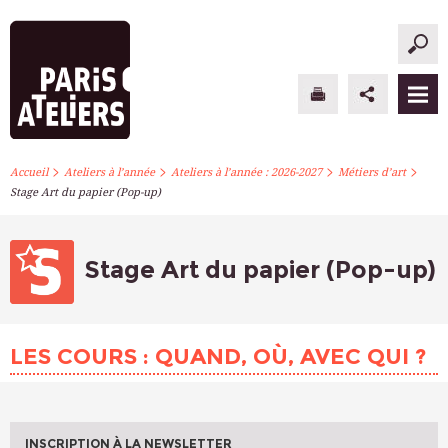
>
>
>
>
PARIS ATELIERS
Accueil
Ateliers à l’année
Ateliers à l’année : 2026-2027
Métiers d’art
Stage Art du papier (Pop-up)
ACTUALITÉS
ATELIERS À L’ANNÉE
Stage Art du papier (Pop-up)
STAGES PONCTUELS
LES COURS : QUAND, OÙ, AVEC QUI ?
INFOS PRATIQUES
S’INSCRIRE
INSCRIPTION À LA NEWSLETTER