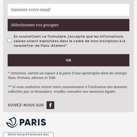
Sélectionnez vos groupes
En soumettant ce formulaire, j’accepte que les informations
saisies soient exploitées dans le cadre de mon inscription à la
newsletter de Paris-Ateliers
*
VOS PRÉFÉRENCES
OK
Métiers D'art
Arts Plastiques
* Attention, mettre un espace à la place d’une apostrophe dans les champs
Nom, Prénom, adresse et Ville
Arts Du Texte
** Si vous souhaitez retirer votre consentement à l’utilisation des données
Arts Numériques
collectées par ce formulaire, veuillez consulter nos mentions légales
Stages Ponctuels
Ateliers À L'année
SUIVEZ-NOUS SUR
OK
Gérer les préférences des