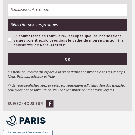
Sélectionnez vos groupes
En soumettant ce formulaire, j’accepte que les informations
saisies soient exploitées dans le cadre de mon inscription à la
newsletter de Paris-Ateliers
*
VOS PRÉFÉRENCES
OK
Métiers D'art
Arts Plastiques
* Attention, mettre un espace à la place d’une apostrophe dans les champs
Nom, Prénom, adresse et Ville
Arts Du Texte
** Si vous souhaitez retirer votre consentement à l’utilisation des données
Arts Numériques
collectées par ce formulaire, veuillez consulter nos mentions légales
Stages Ponctuels
Ateliers À L'année
SUIVEZ-NOUS SUR
OK
Gérer les préférences des