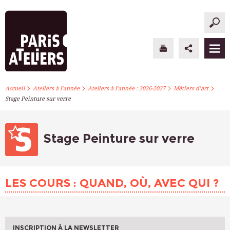
>
>
>
>
PARIS ATELIERS
Accueil
Ateliers à l’année
Ateliers à l’année : 2026-2027
Métiers d’art
Stage Peinture sur verre
ACTUALITÉS
ATELIERS À L’ANNÉE
Stage Peinture sur verre
STAGES PONCTUELS
LES COURS : QUAND, OÙ, AVEC QUI ?
INFOS PRATIQUES
S’INSCRIRE
INSCRIPTION À LA NEWSLETTER