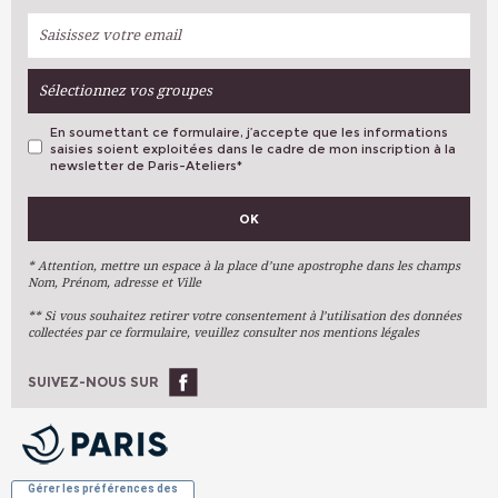
Sélectionnez vos groupes
En soumettant ce formulaire, j’accepte que les informations
saisies soient exploitées dans le cadre de mon inscription à la
newsletter de Paris-Ateliers
*
VOS PRÉFÉRENCES
OK
Métiers D'art
Arts Plastiques
* Attention, mettre un espace à la place d’une apostrophe dans les champs
Nom, Prénom, adresse et Ville
Arts Du Texte
** Si vous souhaitez retirer votre consentement à l’utilisation des données
Arts Numériques
collectées par ce formulaire, veuillez consulter nos mentions légales
Stages Ponctuels
Ateliers À L'année
SUIVEZ-NOUS SUR
OK
Gérer les préférences des