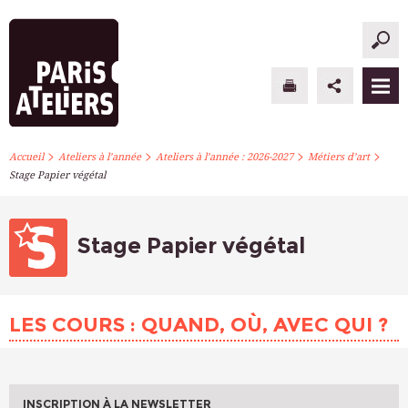
>
>
>
>
PARIS ATELIERS
Accueil
Ateliers à l’année
Ateliers à l’année : 2026-2027
Métiers d’art
Stage Papier végétal
ACTUALITÉS
ATELIERS À L’ANNÉE
Stage Papier végétal
STAGES PONCTUELS
LES COURS : QUAND, OÙ, AVEC QUI ?
INFOS PRATIQUES
S’INSCRIRE
INSCRIPTION À LA NEWSLETTER