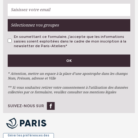
Sélectionnez vos groupes
En soumettant ce formulaire, j’accepte que les informations
saisies soient exploitées dans le cadre de mon inscription à la
newsletter de Paris-Ateliers
*
VOS PRÉFÉRENCES
OK
Métiers D'art
Arts Plastiques
* Attention, mettre un espace à la place d’une apostrophe dans les champs
Nom, Prénom, adresse et Ville
Arts Du Texte
** Si vous souhaitez retirer votre consentement à l’utilisation des données
Arts Numériques
collectées par ce formulaire, veuillez consulter nos mentions légales
Stages Ponctuels
Ateliers À L'année
SUIVEZ-NOUS SUR
OK
Gérer les préférences des