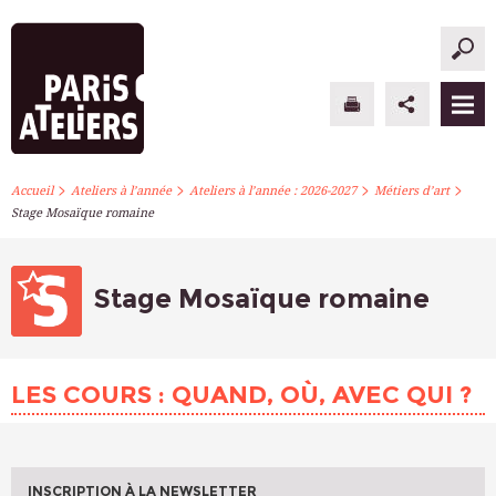
>
>
>
>
PARIS ATELIERS
Accueil
Ateliers à l’année
Ateliers à l’année : 2026-2027
Métiers d’art
Stage Mosaïque romaine
ACTUALITÉS
ATELIERS À L’ANNÉE
Stage Mosaïque romaine
STAGES PONCTUELS
LES COURS : QUAND, OÙ, AVEC QUI ?
INFOS PRATIQUES
S’INSCRIRE
INSCRIPTION À LA NEWSLETTER