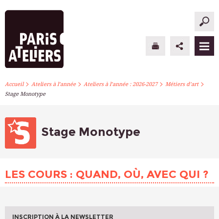
>
>
>
>
PARIS ATELIERS
Accueil
Ateliers à l’année
Ateliers à l’année : 2026-2027
Métiers d’art
Stage Monotype
ACTUALITÉS
ATELIERS À L’ANNÉE
Stage Monotype
STAGES PONCTUELS
LES COURS : QUAND, OÙ, AVEC QUI ?
INFOS PRATIQUES
S’INSCRIRE
INSCRIPTION À LA NEWSLETTER