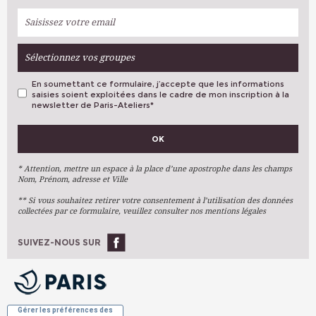
Sélectionnez vos groupes
En soumettant ce formulaire, j’accepte que les informations
saisies soient exploitées dans le cadre de mon inscription à la
newsletter de Paris-Ateliers
*
VOS PRÉFÉRENCES
OK
Métiers D'art
Arts Plastiques
* Attention, mettre un espace à la place d’une apostrophe dans les champs
Nom, Prénom, adresse et Ville
Arts Du Texte
** Si vous souhaitez retirer votre consentement à l’utilisation des données
Arts Numériques
collectées par ce formulaire, veuillez consulter nos mentions légales
Stages Ponctuels
Ateliers À L'année
SUIVEZ-NOUS SUR
OK
Gérer les préférences des