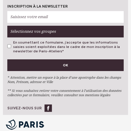
INSCRIPTION À LA NEWSLETTER
Sélectionnez vos groupes
En soumettant ce formulaire, j’accepte que les informations
saisies soient exploitées dans le cadre de mon inscription à la
newsletter de Paris-Ateliers
*
VOS PRÉFÉRENCES
OK
Métiers D'art
Arts Plastiques
* Attention, mettre un espace à la place d’une apostrophe dans les champs
Nom, Prénom, adresse et Ville
Arts Du Texte
** Si vous souhaitez retirer votre consentement à l’utilisation des données
Arts Numériques
collectées par ce formulaire, veuillez consulter nos mentions légales
Stages Ponctuels
Ateliers À L'année
SUIVEZ-NOUS SUR
OK