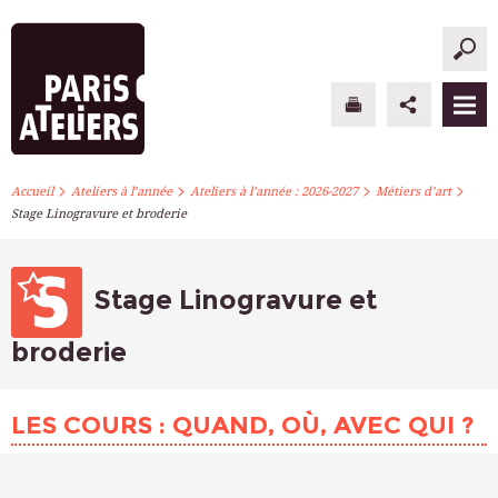
>
>
>
>
PARIS ATELIERS
Accueil
Ateliers à l’année
Ateliers à l’année : 2026-2027
Métiers d’art
Stage Linogravure et broderie
ACTUALITÉS
ATELIERS À L’ANNÉE
Stage Linogravure et
STAGES PONCTUELS
broderie
INFOS PRATIQUES
LES COURS : QUAND, OÙ, AVEC QUI ?
S’INSCRIRE