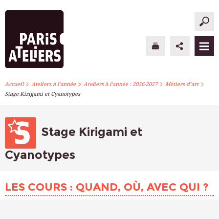
>
>
>
>
PARIS ATELIERS
Accueil
Ateliers à l’année
Ateliers à l’année : 2026-2027
Métiers d’art
Stage Kirigami et Cyanotypes
ACTUALITÉS
ATELIERS À L’ANNÉE
Stage Kirigami et
STAGES PONCTUELS
Cyanotypes
INFOS PRATIQUES
LES COURS : QUAND, OÙ, AVEC QUI ?
S’INSCRIRE