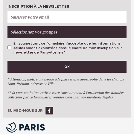
INSCRIPTION À LA NEWSLETTER
Sélectionnez vos groupes
En soumettant ce formulaire, j’accepte que les informations
saisies soient exploitées dans le cadre de mon inscription à la
newsletter de Paris-Ateliers
*
VOS PRÉFÉRENCES
OK
Métiers D'art
Arts Plastiques
* Attention, mettre un espace à la place d’une apostrophe dans les champs
Nom, Prénom, adresse et Ville
Arts Du Texte
** Si vous souhaitez retirer votre consentement à l’utilisation des données
Arts Numériques
collectées par ce formulaire, veuillez consulter nos mentions légales
Stages Ponctuels
Ateliers À L'année
SUIVEZ-NOUS SUR
OK