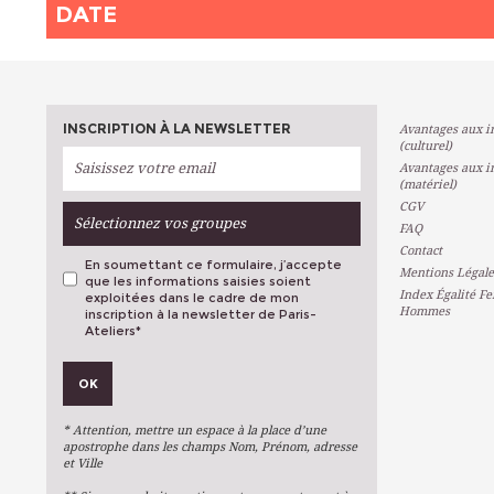
DATE
INSCRIPTION À LA NEWSLETTER
Avantages aux in
(culturel)
Avantages aux in
(matériel)
CGV
Sélectionnez vos groupes
FAQ
Contact
En soumettant ce formulaire, j’accepte
Mentions Légale
que les informations saisies soient
Index Égalité F
exploitées dans le cadre de mon
Hommes
inscription à la newsletter de Paris-
Ateliers
*
VOS PRÉFÉRENCES
OK
Métiers D'art
Arts Plastiques
* Attention, mettre un espace à la place d’une
Arts Du Texte
apostrophe dans les champs Nom, Prénom, adresse
et Ville
Arts Numériques