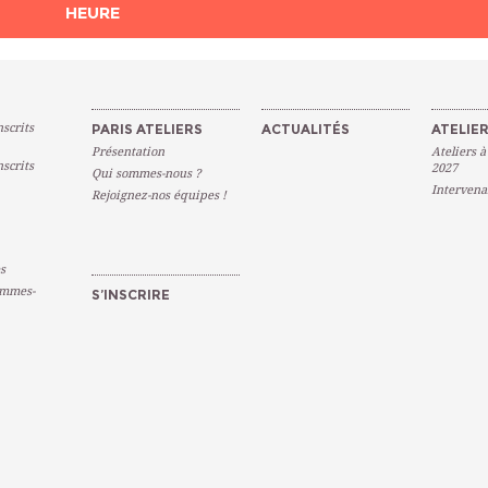
HEURE
scrits
PARIS ATELIERS
ACTUALITÉS
ATELIER
Présentation
Ateliers à
scrits
2027
Qui sommes-nous ?
Intervena
Rejoignez-nos équipes !
s
emmes-
S’INSCRIRE