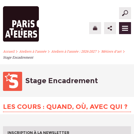
>
>
>
>
PARIS ATELIERS
Accueil
Ateliers à l’année
Ateliers à l’année : 2026-2027
Métiers d’art
Stage Encadrement
ACTUALITÉS
ATELIERS À L’ANNÉE
Stage Encadrement
STAGES PONCTUELS
LES COURS : QUAND, OÙ, AVEC QUI ?
INFOS PRATIQUES
S’INSCRIRE
INSCRIPTION À LA NEWSLETTER