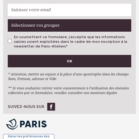
Sélectionnez vos groupes
En soumettant ce formulaire, j’accepte que les informations
saisies soient exploitées dans le cadre de mon inscription à la
newsletter de Paris-Ateliers
*
VOS PRÉFÉRENCES
OK
Métiers D'art
Arts Plastiques
* Attention, mettre un espace à la place d’une apostrophe dans les champs
Nom, Prénom, adresse et Ville
Arts Du Texte
** Si vous souhaitez retirer votre consentement à l’utilisation des données
Arts Numériques
collectées par ce formulaire, veuillez consulter nos mentions légales
Stages Ponctuels
Ateliers À L'année
SUIVEZ-NOUS SUR
OK
Gérer les préférences des