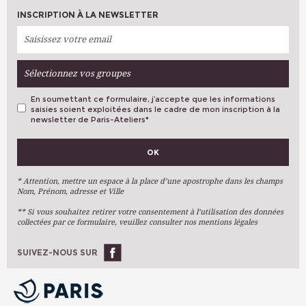
INSCRIPTION À LA NEWSLETTER
Sélectionnez vos groupes
En soumettant ce formulaire, j’accepte que les informations
saisies soient exploitées dans le cadre de mon inscription à la
newsletter de Paris-Ateliers
*
VOS PRÉFÉRENCES
OK
Métiers D'art
Arts Plastiques
* Attention, mettre un espace à la place d’une apostrophe dans les champs
Nom, Prénom, adresse et Ville
Arts Du Texte
** Si vous souhaitez retirer votre consentement à l’utilisation des données
Arts Numériques
collectées par ce formulaire, veuillez consulter nos mentions légales
Stages Ponctuels
Ateliers À L'année
SUIVEZ-NOUS SUR
OK