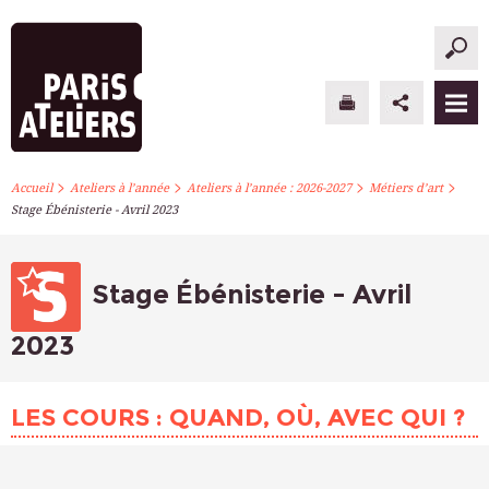
>
>
>
>
PARIS ATELIERS
Accueil
Ateliers à l’année
Ateliers à l’année : 2026-2027
Métiers d’art
Stage Ébénisterie - Avril 2023
ACTUALITÉS
ATELIERS À L’ANNÉE
Stage Ébénisterie - Avril
STAGES PONCTUELS
2023
INFOS PRATIQUES
LES COURS : QUAND, OÙ, AVEC QUI ?
S’INSCRIRE