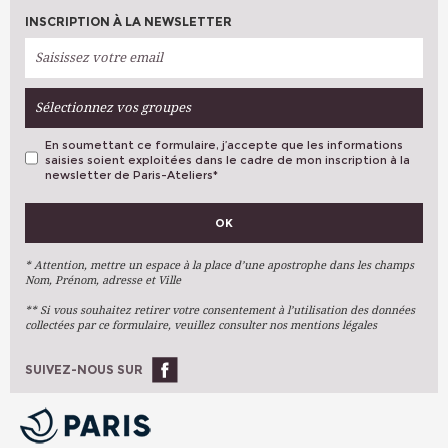
INSCRIPTION À LA NEWSLETTER
Sélectionnez vos groupes
En soumettant ce formulaire, j’accepte que les informations
saisies soient exploitées dans le cadre de mon inscription à la
newsletter de Paris-Ateliers
*
VOS PRÉFÉRENCES
OK
Métiers D'art
Arts Plastiques
* Attention, mettre un espace à la place d’une apostrophe dans les champs
Nom, Prénom, adresse et Ville
Arts Du Texte
** Si vous souhaitez retirer votre consentement à l’utilisation des données
Arts Numériques
collectées par ce formulaire, veuillez consulter nos mentions légales
Stages Ponctuels
Ateliers À L'année
SUIVEZ-NOUS SUR
OK