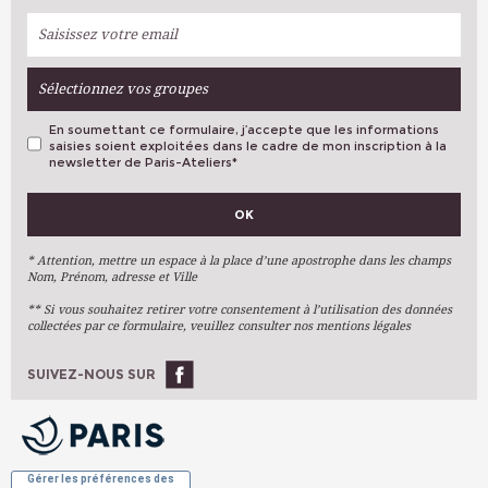
Sélectionnez vos groupes
En soumettant ce formulaire, j’accepte que les informations
saisies soient exploitées dans le cadre de mon inscription à la
newsletter de Paris-Ateliers
*
VOS PRÉFÉRENCES
OK
Métiers D'art
Arts Plastiques
* Attention, mettre un espace à la place d’une apostrophe dans les champs
Nom, Prénom, adresse et Ville
Arts Du Texte
** Si vous souhaitez retirer votre consentement à l’utilisation des données
Arts Numériques
collectées par ce formulaire, veuillez consulter nos mentions légales
Stages Ponctuels
Ateliers À L'année
SUIVEZ-NOUS SUR
OK
Gérer les préférences des