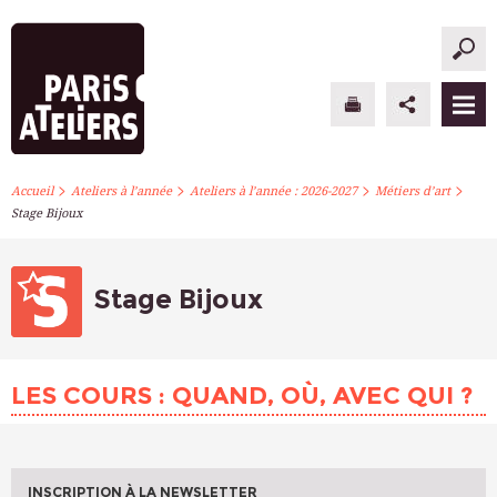
>
>
>
>
PARIS ATELIERS
Accueil
Ateliers à l’année
Ateliers à l’année : 2026-2027
Métiers d’art
Stage Bijoux
ACTUALITÉS
ATELIERS À L’ANNÉE
Stage Bijoux
STAGES PONCTUELS
LES COURS : QUAND, OÙ, AVEC QUI ?
INFOS PRATIQUES
S’INSCRIRE
INSCRIPTION À LA NEWSLETTER