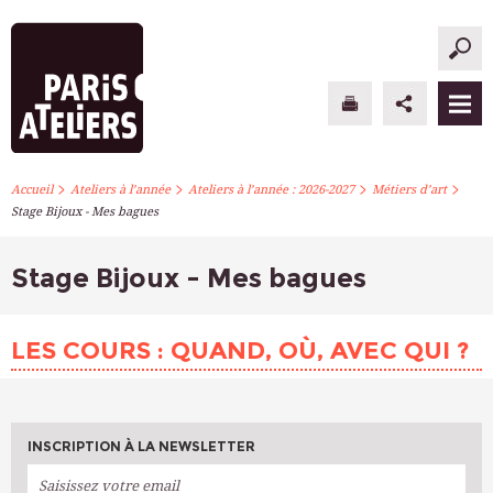
>
>
>
>
PARIS ATELIERS
Accueil
Ateliers à l’année
Ateliers à l’année : 2026-2027
Métiers d’art
Stage Bijoux - Mes bagues
ACTUALITÉS
Stage Bijoux - Mes bagues
ATELIERS À L’ANNÉE
STAGES PONCTUELS
LES COURS : QUAND, OÙ, AVEC QUI ?
INFOS PRATIQUES
S’INSCRIRE
INSCRIPTION À LA NEWSLETTER