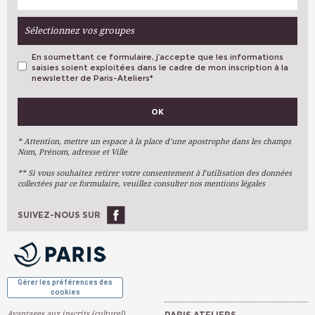
Sélectionnez vos groupes
En soumettant ce formulaire, j’accepte que les informations
saisies soient exploitées dans le cadre de mon inscription à la
newsletter de Paris-Ateliers
*
VOS PRÉFÉRENCES
OK
Métiers D'art
Arts Plastiques
* Attention, mettre un espace à la place d’une apostrophe dans les champs
Nom, Prénom, adresse et Ville
Arts Du Texte
** Si vous souhaitez retirer votre consentement à l’utilisation des données
Arts Numériques
collectées par ce formulaire, veuillez consulter nos mentions légales
Stages Ponctuels
Ateliers À L'année
SUIVEZ-NOUS SUR
OK
Gérer les préférences des
cookies
Avantages aux inscrits (culturel)
PARIS ATELIERS