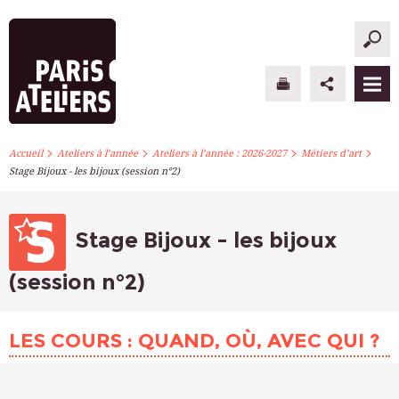
>
>
>
>
PARIS ATELIERS
Accueil
Ateliers à l’année
Ateliers à l’année : 2026-2027
Métiers d’art
Stage Bijoux - les bijoux (session n°2)
ACTUALITÉS
ATELIERS À L’ANNÉE
Stage Bijoux - les bijoux
STAGES PONCTUELS
(session n°2)
INFOS PRATIQUES
LES COURS : QUAND, OÙ, AVEC QUI ?
S’INSCRIRE