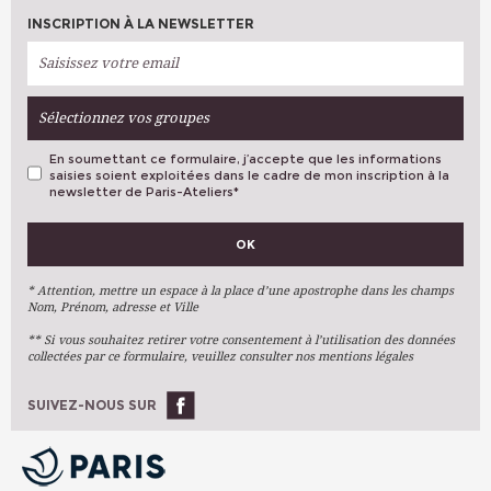
INSCRIPTION À LA NEWSLETTER
Sélectionnez vos groupes
En soumettant ce formulaire, j’accepte que les informations
saisies soient exploitées dans le cadre de mon inscription à la
newsletter de Paris-Ateliers
*
VOS PRÉFÉRENCES
OK
Métiers D'art
Arts Plastiques
* Attention, mettre un espace à la place d’une apostrophe dans les champs
Nom, Prénom, adresse et Ville
Arts Du Texte
** Si vous souhaitez retirer votre consentement à l’utilisation des données
Arts Numériques
collectées par ce formulaire, veuillez consulter nos mentions légales
Stages Ponctuels
Ateliers À L'année
SUIVEZ-NOUS SUR
OK