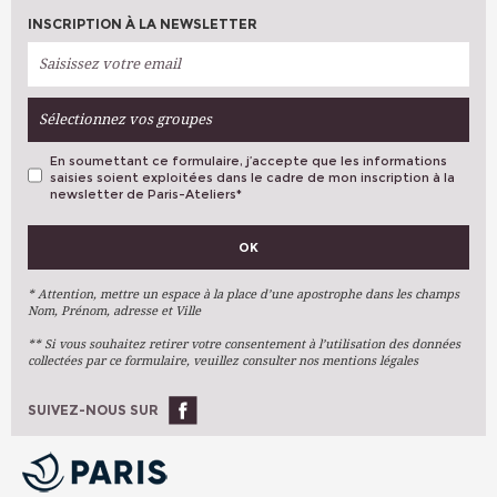
INSCRIPTION À LA NEWSLETTER
Sélectionnez vos groupes
En soumettant ce formulaire, j’accepte que les informations
saisies soient exploitées dans le cadre de mon inscription à la
newsletter de Paris-Ateliers
*
VOS PRÉFÉRENCES
OK
Métiers D'art
Arts Plastiques
* Attention, mettre un espace à la place d’une apostrophe dans les champs
Nom, Prénom, adresse et Ville
Arts Du Texte
** Si vous souhaitez retirer votre consentement à l’utilisation des données
Arts Numériques
collectées par ce formulaire, veuillez consulter nos mentions légales
Stages Ponctuels
Ateliers À L'année
SUIVEZ-NOUS SUR
OK