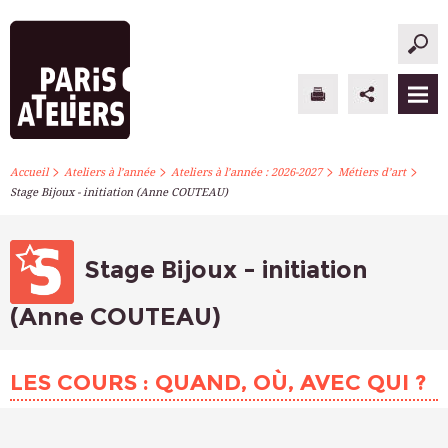
>
>
>
>
PARIS ATELIERS
Accueil
Ateliers à l’année
Ateliers à l’année : 2026-2027
Métiers d’art
Stage Bijoux - initiation (Anne COUTEAU)
ACTUALITÉS
ATELIERS À L’ANNÉE
Stage Bijoux - initiation
STAGES PONCTUELS
(Anne COUTEAU)
INFOS PRATIQUES
LES COURS : QUAND, OÙ, AVEC QUI ?
S’INSCRIRE