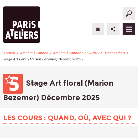
>
>
>
>
PARIS ATELIERS
Accueil
Ateliers à l’année
Ateliers à l’année : 2026-2027
Métiers d’art
Stage Art floral (Marion Bezemer) Décembre 2025
ACTUALITÉS
ATELIERS À L’ANNÉE
Stage Art floral (Marion
STAGES PONCTUELS
Bezemer) Décembre 2025
INFOS PRATIQUES
LES COURS : QUAND, OÙ, AVEC QUI ?
S’INSCRIRE