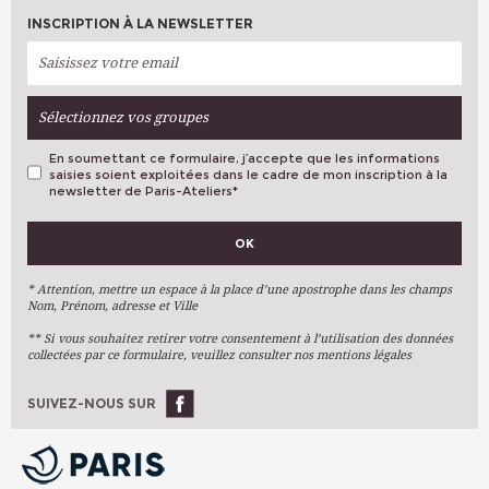
INSCRIPTION À LA NEWSLETTER
Sélectionnez vos groupes
En soumettant ce formulaire, j’accepte que les informations
saisies soient exploitées dans le cadre de mon inscription à la
newsletter de Paris-Ateliers
*
VOS PRÉFÉRENCES
OK
Métiers D'art
Arts Plastiques
* Attention, mettre un espace à la place d’une apostrophe dans les champs
Nom, Prénom, adresse et Ville
Arts Du Texte
** Si vous souhaitez retirer votre consentement à l’utilisation des données
Arts Numériques
collectées par ce formulaire, veuillez consulter nos mentions légales
Stages Ponctuels
Ateliers À L'année
SUIVEZ-NOUS SUR
OK