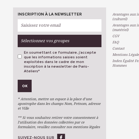
INSCRIPTION À LA NEWSLETTER
Avantages aux in
(culturel)
Avantages aux in
(matériel)
CGV
Sélectionnez vos groupes
FAQ
Contact
En soumettant ce formulaire, j’accepte
Mentions Légale
que les informations saisies soient
Index Égalité F
exploitées dans le cadre de mon
Hommes
inscription à la newsletter de Paris-
Ateliers
*
VOS PRÉFÉRENCES
OK
Métiers D'art
Arts Plastiques
* Attention, mettre un espace à la place d’une
Arts Du Texte
apostrophe dans les champs Nom, Prénom, adresse
et Ville
Arts Numériques
** Si vous souhaitez retirer votre consentement à
Stages Ponctuels
l’utilisation des données collectées par ce
formulaire, veuillez consulter nos mentions légales
Ateliers À L'année
SUIVEZ-NOUS SUR