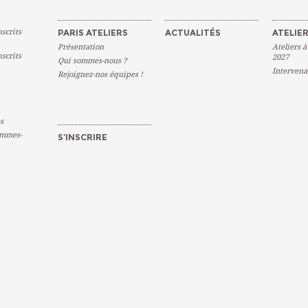
scrits
PARIS ATELIERS
ACTUALITÉS
ATELIER
Présentation
Ateliers à
scrits
2027
Qui sommes-nous ?
Intervena
Rejoignez-nos équipes !
s
emmes-
S’INSCRIRE