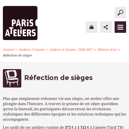
>
>
>
>
PARIS ATELIERS
Accueil
Ateliers à l’année
Ateliers à l’année : 2026-2027
Métiers d’art
Réfection de sièges
ACTUALITÉS
ATELIERS À L’ANNÉE
Réfection de sièges
STAGES PONCTUELS
Plus que simplement redonner vie aux sièges, cet atelier offre une
INFOS PRATIQUES
plongée dans l’histoire. A travers le prisme de cet objet quotidien
qu’est le fauteuil, les participants découvriront les évolutions
stylistiques des différentes époques et les solutions techniques qui les
S’INSCRIRE
accompagnent.
Les tarifs de ces ateliers varient de
372 €
à
1 112 €
à l’année (Tarif TB)