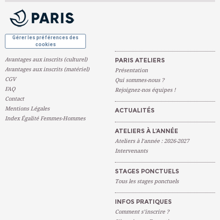
LIEU
LIEU
AUBERVILLIERS (Paris 19ème)
DIDOT 12 (Paris 14ème)
OK
INTERVENANT (E)
INTERVENANT (E)
TESNIERE Muriel
DESCAMPS Valérie
HEURE
14h30 - 17h30
PLACES DISPONIBLES
PLACES DISPONIBLES
5
Complet
LIEU
DIDOT 12 (Paris 14ème)
Gérer les préférences des
INTERVENANT (E)
DESCAMPS Valérie
cookies
PLACES DISPONIBLES
Complet
Avantages aux inscrits (culturel)
PARIS ATELIERS
Avantages aux inscrits (matériel)
Présentation
HEURE
18h00 - 21h00
CGV
Qui sommes-nous ?
LIEU
FAQ
DIDOT 12 (Paris 14ème)
Rejoignez-nos équipes !
Contact
INTERVENANT (E)
DESCAMPS Valérie
Mentions Légales
PLACES DISPONIBLES
Complet
ACTUALITÉS
Index Égalité Femmes-Hommes
ATELIERS À L’ANNÉE
Ateliers à l’année : 2026-2027
Intervenants
STAGES PONCTUELS
Tous les stages ponctuels
INFOS PRATIQUES
Comment s’inscrire ?