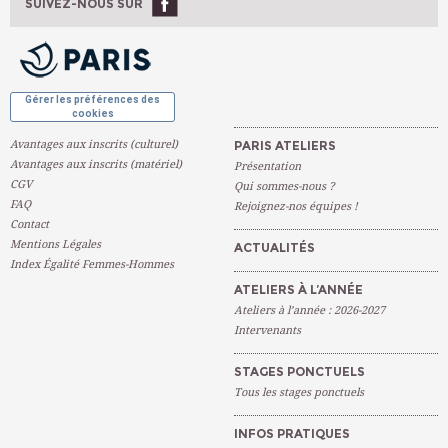
Ateliers À L'année
SUIVEZ-NOUS SUR
OK
Gérer les préférences des
cookies
Avantages aux inscrits (culturel)
PARIS ATELIERS
Avantages aux inscrits (matériel)
Présentation
CGV
Qui sommes-nous ?
FAQ
Rejoignez-nos équipes !
Contact
Mentions Légales
ACTUALITÉS
Index Égalité Femmes-Hommes
ATELIERS À L’ANNÉE
Ateliers à l’année : 2026-2027
Intervenants
STAGES PONCTUELS
Tous les stages ponctuels
INFOS PRATIQUES