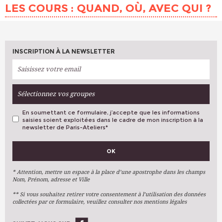
LES COURS : QUAND, OÙ, AVEC QUI ?
INSCRIPTION À LA NEWSLETTER
Sélectionnez vos groupes
En soumettant ce formulaire, j’accepte que les informations
saisies soient exploitées dans le cadre de mon inscription à la
newsletter de Paris-Ateliers
*
VOS PRÉFÉRENCES
OK
Métiers D'art
Arts Plastiques
* Attention, mettre un espace à la place d’une apostrophe dans les champs
Nom, Prénom, adresse et Ville
Arts Du Texte
** Si vous souhaitez retirer votre consentement à l’utilisation des données
Arts Numériques
collectées par ce formulaire, veuillez consulter nos mentions légales
Stages Ponctuels