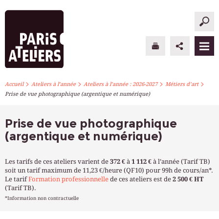
>
>
>
>
PARIS ATELIERS
Accueil
Ateliers à l’année
Ateliers à l’année : 2026-2027
Métiers d’art
Prise de vue photographique (argentique et numérique)
ACTUALITÉS
Prise de vue photographique
ATELIERS À L’ANNÉE
(argentique et numérique)
STAGES PONCTUELS
Les tarifs de ces ateliers varient de
372 €
à
1 112 €
à l’année (Tarif TB)
soit un tarif maximum de 11,23 €/heure (QF10) pour 99h de cours/an*.
INFOS PRATIQUES
Le tarif
Formation professionnelle
de ces ateliers est de
2 500 € HT
(Tarif TB).
S’INSCRIRE
*Information non contractuelle