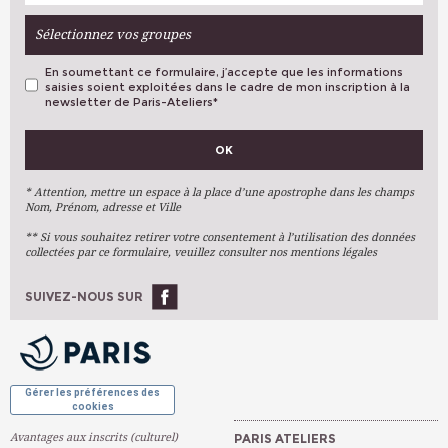
Sélectionnez vos groupes
En soumettant ce formulaire, j’accepte que les informations
saisies soient exploitées dans le cadre de mon inscription à la
newsletter de Paris-Ateliers
*
VOS PRÉFÉRENCES
OK
Métiers D'art
Arts Plastiques
* Attention, mettre un espace à la place d’une apostrophe dans les champs
Nom, Prénom, adresse et Ville
Arts Du Texte
** Si vous souhaitez retirer votre consentement à l’utilisation des données
Arts Numériques
collectées par ce formulaire, veuillez consulter nos mentions légales
Stages Ponctuels
Ateliers À L'année
SUIVEZ-NOUS SUR
OK
Gérer les préférences des
cookies
Avantages aux inscrits (culturel)
PARIS ATELIERS