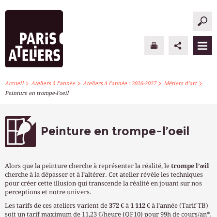
>
>
>
>
PARIS ATELIERS
Accueil
Ateliers à l’année
Ateliers à l’année : 2026-2027
Métiers d’art
Peinture en trompe-l’oeil
ACTUALITÉS
ATELIERS À L’ANNÉE
Peinture en trompe-l’oeil
STAGES PONCTUELS
Alors que la peinture cherche à représenter la réalité, le
trompe l’œil
INFOS PRATIQUES
cherche à la dépasser et à l’altérer. Cet atelier révèle les techniques
pour créer cette illusion qui transcende la réalité en jouant sur nos
perceptions et notre univers.
S’INSCRIRE
Les tarifs de ces ateliers varient de
372 €
à
1 112 €
à l’année (Tarif TB)
soit un tarif maximum de 11,23 €/heure (QF10) pour 99h de cours/an*.