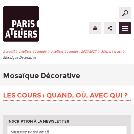
>
>
>
>
PARIS ATELIERS
Accueil
Ateliers à l’année
Ateliers à l’année : 2026-2027
Métiers d’art
Mosaïque Décorative
ACTUALITÉS
Mosaïque Décorative
ATELIERS À L’ANNÉE
STAGES PONCTUELS
LES COURS : QUAND, OÙ, AVEC QUI ?
INFOS PRATIQUES
S’INSCRIRE
INSCRIPTION À LA NEWSLETTER