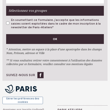
Sélectionnez vos groupes
En soumettant ce formulaire, j’accepte que les informations
saisies soient exploitées dans le cadre de mon inscription à la
newsletter de Paris-Ateliers
*
VOS PRÉFÉRENCES
OK
Métiers D'art
Arts Plastiques
* Attention, mettre un espace à la place d’une apostrophe dans les champs
Nom, Prénom, adresse et Ville
Arts Du Texte
** Si vous souhaitez retirer votre consentement à l’utilisation des données
Arts Numériques
collectées par ce formulaire, veuillez consulter nos mentions légales
Stages Ponctuels
Ateliers À L'année
SUIVEZ-NOUS SUR
OK
Gérer les préférences des
cookies
Avantages aux inscrits (culturel)
PARIS ATELIERS