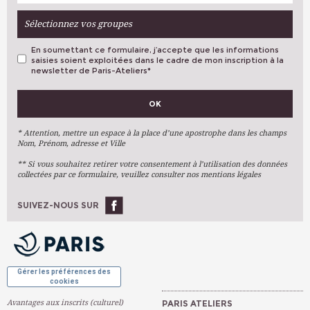
INTERVENANT (E)
DE LA ROUSSIERE Marie
HEURE
13h45 - 16h45
PLACES DISPONIBLES
4
Sélectionnez vos groupes
LIEU
BESSIÈRES (Paris 17ème)
INTERVENANT (E)
PELTEREAU Clément
En soumettant ce formulaire, j’accepte que les informations
HEURE
18h00 - 21h00
PLACES DISPONIBLES
5
saisies soient exploitées dans le cadre de mon inscription à la
LIEU
BESSIÈRES (Paris 17ème)
newsletter de Paris-Ateliers
*
INTERVENANT (E)
DE LA ROUSSIERE Marie
VOS PRÉFÉRENCES
PLACES DISPONIBLES
Complet
OK
Métiers D'art
Arts Plastiques
* Attention, mettre un espace à la place d’une apostrophe dans les champs
Nom, Prénom, adresse et Ville
Arts Du Texte
** Si vous souhaitez retirer votre consentement à l’utilisation des données
Arts Numériques
collectées par ce formulaire, veuillez consulter nos mentions légales
Stages Ponctuels
Ateliers À L'année
SUIVEZ-NOUS SUR
OK
Gérer les préférences des
cookies
Avantages aux inscrits (culturel)
PARIS ATELIERS