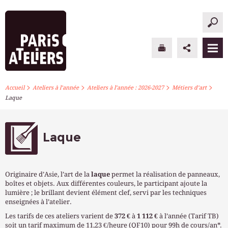
>
>
>
>
PARIS ATELIERS
Accueil
Ateliers à l’année
Ateliers à l’année : 2026-2027
Métiers d’art
Laque
ACTUALITÉS
ATELIERS À L’ANNÉE
Laque
STAGES PONCTUELS
Originaire d’Asie, l’art de la
laque
permet la réalisation de panneaux,
INFOS PRATIQUES
boîtes et objets. Aux différentes couleurs, le participant ajoute la
lumière ; le brillant devient élément clef, servi par les techniques
enseignées à l’atelier.
S’INSCRIRE
Les tarifs de ces ateliers varient de
372 €
à
1 112 €
à l’année (Tarif TB)
soit un tarif maximum de 11,23 €/heure (QF10) pour 99h de cours/an*.