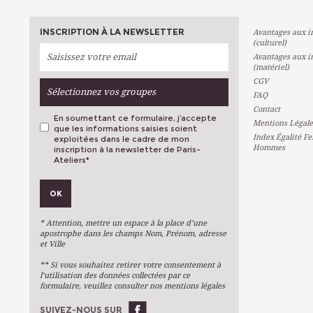
INSCRIPTION À LA NEWSLETTER
Avantages aux in
(culturel)
Avantages aux in
(matériel)
CGV
Sélectionnez vos groupes
FAQ
Contact
En soumettant ce formulaire, j’accepte
Mentions Légale
que les informations saisies soient
Index Égalité F
exploitées dans le cadre de mon
Hommes
inscription à la newsletter de Paris-
Ateliers
*
VOS PRÉFÉRENCES
OK
Métiers D'art
Arts Plastiques
* Attention, mettre un espace à la place d’une
Arts Du Texte
apostrophe dans les champs Nom, Prénom, adresse
et Ville
Arts Numériques
** Si vous souhaitez retirer votre consentement à
Stages Ponctuels
l’utilisation des données collectées par ce
formulaire, veuillez consulter nos mentions légales
Ateliers À L'année
SUIVEZ-NOUS SUR