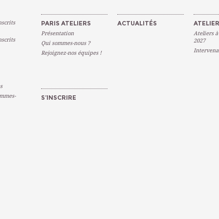
scrits
PARIS ATELIERS
ACTUALITÉS
ATELIER
Présentation
Ateliers à
scrits
2027
Qui sommes-nous ?
Intervena
Rejoignez-nos équipes !
s
emmes-
S’INSCRIRE