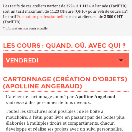
Les tarifs de ces ateliers varient de
372 €
à
1 112 €
à l’année (Tarif TB)
soit un tarif maximum de 11,23 €/heure (QF10) pour 99h de cours/an*.
Le tarif
Formation professionnelle
de ces ateliers est de
2 500 € HT
(Tarif TB).
*Information non contractuelle
LES COURS : QUAND, OÙ, AVEC QUI ?
VENDREDI
HEURE
10h00 - 13h00
CARTONNAGE (CRÉATION D'OBJETS)
LIEU
VIADUC DES ARTS (Paris 12ème)
(APOLLINE ANGEBAUD)
INTERVENANT (E)
ANGEBAUD Apolline
PLACES DISPONIBLES
Complet
L'atelier de cartonnage animé par
Apolline Angebaud
s'adresse à des personnes de tous niveaux.
HEURE
14h00 - 17h00
Toutes les structures sont possibles : de le boîte à
LIEU
VIADUC DES ARTS (Paris 12ème)
mouchoirs, à l'étui pour livre en passant par des boîtes plus
INTERVENANT (E)
ANGEBAUD Apolline
élaborées à multiples tiroirs et compartiments, chacun
PLACES DISPONIBLES
Complet
développe et réalise ses projets avec un suivi personnalisé.