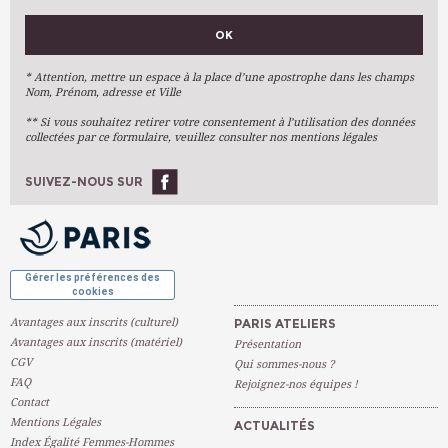
VOS PRÉFÉRENCES
OK
Métiers D'art
Arts Plastiques
* Attention, mettre un espace à la place d’une apostrophe dans les champs
Nom, Prénom, adresse et Ville
Arts Du Texte
** Si vous souhaitez retirer votre consentement à l’utilisation des données
Arts Numériques
collectées par ce formulaire, veuillez consulter nos mentions légales
Stages Ponctuels
Ateliers À L'année
SUIVEZ-NOUS SUR
OK
Gérer les préférences des
cookies
Avantages aux inscrits (culturel)
PARIS ATELIERS
Avantages aux inscrits (matériel)
Présentation
CGV
Qui sommes-nous ?
FAQ
Rejoignez-nos équipes !
Contact
Mentions Légales
ACTUALITÉS
Index Égalité Femmes-Hommes