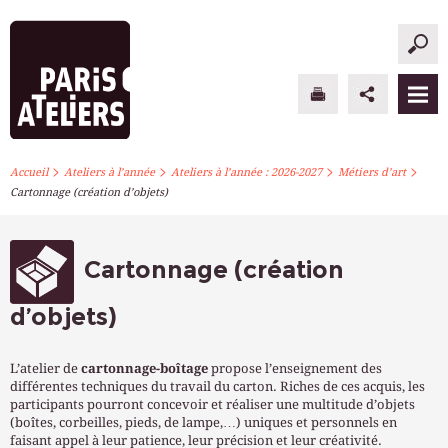
>
>
>
>
PARIS ATELIERS
Accueil
Ateliers à l’année
Ateliers à l’année : 2026-2027
Métiers d’art
Cartonnage (création d’objets)
ACTUALITÉS
ATELIERS À L’ANNÉE
Cartonnage (création
STAGES PONCTUELS
d’objets)
INFOS PRATIQUES
L’atelier de
cartonnage-boîtage
propose l’enseignement des
différentes techniques du travail du carton. Riches de ces acquis, les
S’INSCRIRE
participants pourront concevoir et réaliser une multitude d’objets
(boîtes, corbeilles, pieds, de lampe,…) uniques et personnels en
faisant appel à leur patience, leur précision et leur créativité.