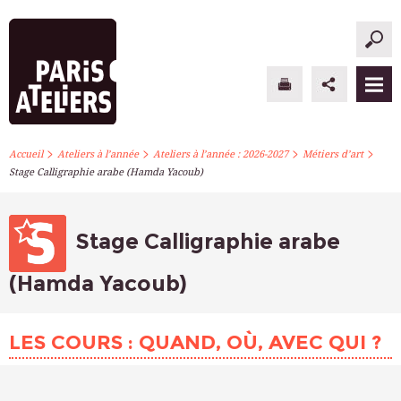
>
>
>
>
PARIS ATELIERS
Accueil
Ateliers à l’année
Ateliers à l’année : 2026-2027
Métiers d’art
Stage Calligraphie arabe (Hamda Yacoub)
ACTUALITÉS
ATELIERS À L’ANNÉE
Stage Calligraphie arabe
STAGES PONCTUELS
(Hamda Yacoub)
INFOS PRATIQUES
LES COURS : QUAND, OÙ, AVEC QUI ?
S’INSCRIRE