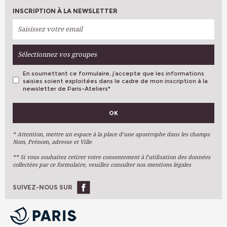
INSCRIPTION À LA NEWSLETTER
Sélectionnez vos groupes
En soumettant ce formulaire, j’accepte que les informations
saisies soient exploitées dans le cadre de mon inscription à la
newsletter de Paris-Ateliers
*
VOS PRÉFÉRENCES
OK
Métiers D'art
Arts Plastiques
* Attention, mettre un espace à la place d’une apostrophe dans les champs
Nom, Prénom, adresse et Ville
Arts Du Texte
** Si vous souhaitez retirer votre consentement à l’utilisation des données
Arts Numériques
collectées par ce formulaire, veuillez consulter nos mentions légales
Stages Ponctuels
Ateliers À L'année
SUIVEZ-NOUS SUR
OK