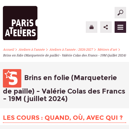
>
>
>
>
PARIS ATELIERS
Accueil
Ateliers à l’année
Ateliers à l’année : 2026-2027
Métiers d’art
Brins en folie (Marqueterie de paille) - Valérie Colas des Francs - 19M (juillet 2024)
ACTUALITÉS
ATELIERS À L’ANNÉE
Brins en folie (Marqueterie
STAGES PONCTUELS
de paille) - Valérie Colas des Francs
- 19M (juillet 2024)
INFOS PRATIQUES
S’INSCRIRE
LES COURS : QUAND, OÙ, AVEC QUI ?