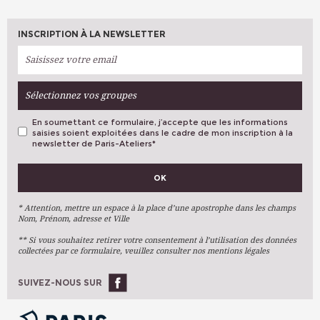
INSCRIPTION À LA NEWSLETTER
Sélectionnez vos groupes
En soumettant ce formulaire, j’accepte que les informations
saisies soient exploitées dans le cadre de mon inscription à la
newsletter de Paris-Ateliers
*
VOS PRÉFÉRENCES
OK
Métiers D'art
Arts Plastiques
* Attention, mettre un espace à la place d’une apostrophe dans les champs
Nom, Prénom, adresse et Ville
Arts Du Texte
** Si vous souhaitez retirer votre consentement à l’utilisation des données
Arts Numériques
collectées par ce formulaire, veuillez consulter nos mentions légales
Stages Ponctuels
Ateliers À L'année
SUIVEZ-NOUS SUR
OK